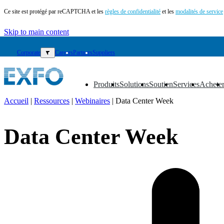
Ce site est protégé par reCAPTCHA et les
règles de confidentialité
et les
modalités de service
Skip to main content
Corporate
▼
Careers
Partners
Suppliers
Produits
Solutions
Soutien
Services
Achete
▼
▼
▼
▼
▼
Accueil
|
Ressources
|
Webinaires
|
Data Center Week
FR
Data Center Week
Produits
Solutions
Soutien
Services
Acheter
Ressources
Contactez-
nous
Register
Login