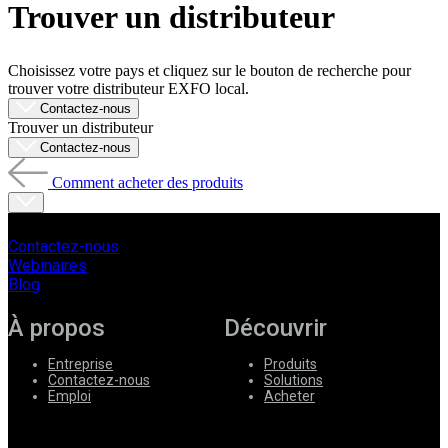
Trouver un distributeur
Produits
Solutions
Soutien
Choisissez votre pays et cliquez sur le bouton de recherche pour
Services
trouver votre distributeur EXFO local.
Acheter
Contactez-nous
Trouver un distributeur
Ressources
Contactez-nous
Contactez-
nous
Comment acheter des produits
S'enregistrer
Se
connecter
Contactez-nous
Webinaires
Entreprise
Blog
Emploi
À propos
Découvrir
Partenaires
Entreprise
Produits
Fournisseurs
Contactez-nous
Solutions
Emploi
Acheter