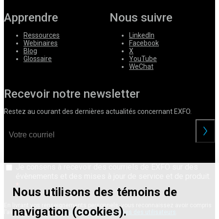
Apprendre
Nous suivre
Ressources
LinkedIn
Webinaires
Facebook
Blog
X
Glossaire
YouTube
WeChat
Recevoir notre newsletter
Restez au courant des dernières actualités concernant EXFO.
Je consens à recevoir des courriels de EXFO sur des
évènements et des mises à jour de service et de produit.
Nous utilisons des témoins de
En livrant vos renseignements personnels, vous reconnaissez avoir compris
navigation (cookies).
l’avis d’EXFO sur la
confidentialité des données des utilisateurs
.