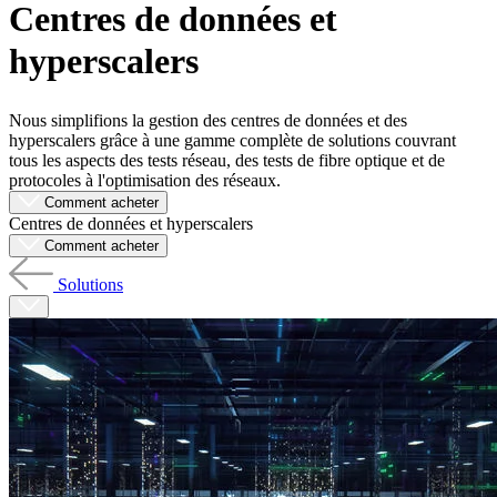
Centres de données et
Produits
Solutions
hyperscalers
Soutien
Services
Nous simplifions la gestion des centres de données et des
Acheter
hyperscalers grâce à une gamme complète de solutions couvrant
Ressources
tous les aspects des tests réseau, des tests de fibre optique et de
Contactez-
protocoles à l'optimisation des réseaux.
nous
Comment acheter
S'enregistrer
Se
Centres de données et hyperscalers
connecter
Comment acheter
Solutions
Entreprise
Emploi
Partenaires
Fournisseurs