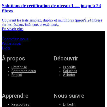
Solutions de certification de niveau 1 — jusqu'à 24
fibres
Couvrant les tests simplex, duplex et multifibres (jusqu'à 24 fibres)
sur les réseaux intérieurs et extérieurs.
En savoir plus
Contactez-nous
Webinaires
Blog
À propos
Découvrir
Entreprise
Produits
Contactez-nous
Solutions
Emploi
Acheter
Apprendre
Nous suivre
Ressources
LinkedIn