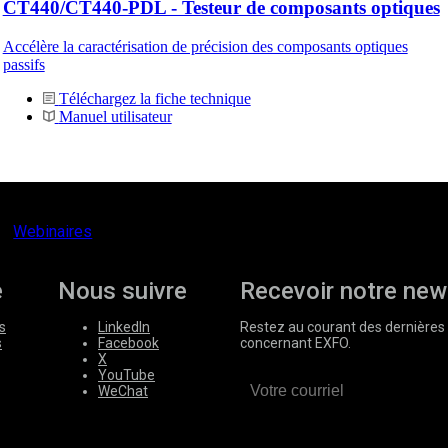
CT440/CT440-PDL - Testeur de composants optiques
Accélère la caractérisation de précision des composants optiques
passifs
Téléchargez la fiche technique
Manuel utilisateur
Webinaires
e
Nous suivre
Recevoir notre new
s
LinkedIn
Restez au courant des dernières 
s
Facebook
concernant EXFO.
X
YouTube
WeChat