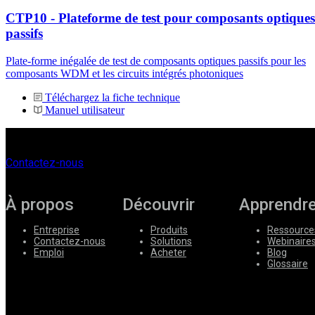
CTP10 - Plateforme de test pour composants optiques
passifs
Plate-forme inégalée de test de composants optiques passifs pour les
composants WDM et les circuits intégrés photoniques
Téléchargez la fiche technique
Manuel utilisateur
Contactez-nous
À propos
Découvrir
Apprendr
Entreprise
Produits
Ressource
Contactez-nous
Solutions
Webinaire
Emploi
Acheter
Blog
Glossaire