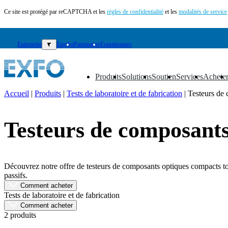
Ce site est protégé par reCAPTCHA et les
règles de confidentialité
et les
modalités de service
Entreprise
▼
Emploi
Partenaires
Fournisseurs
Produits
Solutions
Soutien
Services
Achete
▼
▼
▼
▼
▼
Accueil
|
Produits
|
Tests de laboratoire et de fabrication
|
Testeurs de
FR
Testeurs de composants
Produits
Solutions
Soutien
Services
Découvrez notre offre de testeurs de composants optiques compacts tout
Acheter
passifs.
Ressources
Comment acheter
Contactez-
Tests de laboratoire et de fabrication
nous
Comment acheter
2 produits
S'enregistrer
Se
connecter