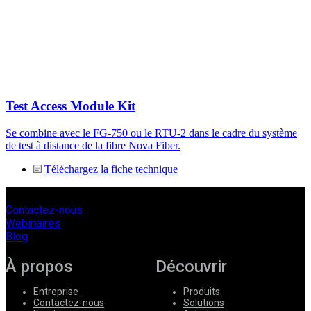
Test Access Module Kit
Se combine avec le FG-750 ou le RTU-2 dans le cadre du système
de test à distance de la fibre Nova Fiber.
Téléchargez la fiche technique
Contactez-nous
Webinaires
Blog
À propos
Découvrir
Entreprise
Produits
Contactez-nous
Solutions