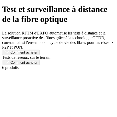
Produits
Test et surveillance à distance
Solutions
de la fibre optique
Soutien
Services
Acheter
La solution RFTM d'EXFO automatise les tests à distance et la
Ressources
surveillance proactive des fibres grâce à la technologie OTDR,
Contactez-
couvrant ainsi l'ensemble du cycle de vie des fibres pour les réseaux
nous
P2P et PON.
S'enregistrer
Se
Comment acheter
connecter
Tests de réseaux sur le terrain
Comment acheter
6 produits
Entreprise
Emploi
Partenaires
Fournisseurs