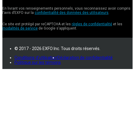
En livrant vos renseignements personnels, vous reconnaissez avoir compris
l’avis d’EXFO sur la
confidentialité des données des utilisateurs
.
Ce site est protégé par reCAPTCHA et les
règles de confidentialité
et les
modalités de service
de Google s’appliquent.
© 2017 - 2026 EXFO Inc. Tous droits réservés.
Conditions d'utilisation
Déclaration de confidentialité
Politique sur les témoins