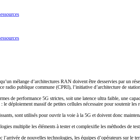
essources
essources
ie qu’un mélange d’architectures RAN doivent être
desservies par un rés
ace radio publique commune (CPRI), l’initiative d’architecture de stat
normes de performance 5G strictes, soit une
latence ultra faible, une capac
: le déploiement massif de petites cellules
nécessaire pour soutenir les 
issants, sont utilisés pour ouvrir la voie à
la 5G et doivent donc maintena
gies multiplie les éléments à tester et
complexifie les méthodes de test
c l’arrivée de nouvelles technologies, les
équipes d’opérateurs sur le t