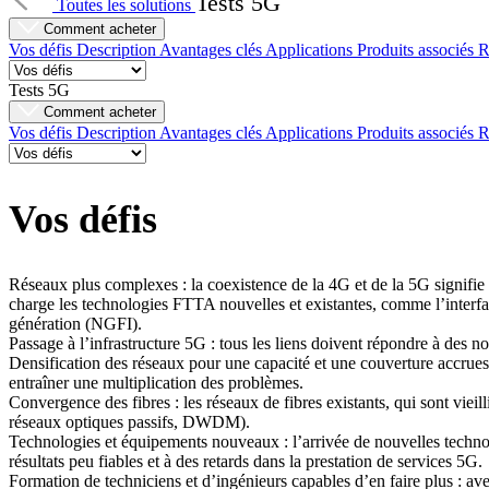
Tests 5G
Toutes les solutions
Comment acheter
Vos défis
Description
Avantages clés
Applications
Produits associés
R
Tests 5G
Comment acheter
Vos défis
Description
Avantages clés
Applications
Produits associés
R
Vos défis
Réseaux plus complexes : la coexistence de la 4G et de la 5G signif
charge les technologies FTTA nouvelles et existantes, comme l’interf
génération (NGFI).
Passage à l’infrastructure 5G : tous les liens doivent répondre à des 
Densification des réseaux pour une capacité et une couverture accrues 
entraîner une multiplication des problèmes.
Convergence des fibres : les réseaux de fibres existants, qui sont vieill
réseaux optiques passifs, DWDM).
Technologies et équipements nouveaux : l’arrivée de nouvelles technolo
résultats peu fiables et à des retards dans la prestation de services 5G.
Formation de techniciens et d’ingénieurs capables d’en faire plus : ave