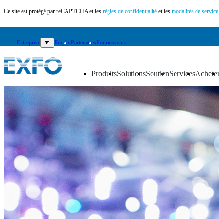
Ce site est protégé par reCAPTCHA et les
règles de confidentialité
et les
modalités de service
Entreprise
▼
Emploi
Partenaires
Fournisseurs
Produits
Solutions
Soutien
Services
Achete
▼
▼
▼
▼
▼
FR
Produits
Solutions
Soutien
Services
Acheter
Ressources
Contactez-
nous
S'enregistrer
Se
connecter