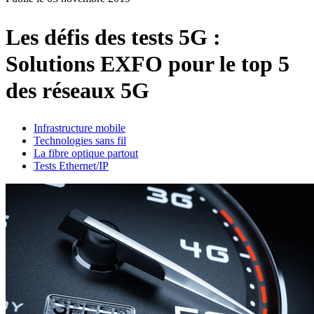
Produits
Solutions
Les défis des tests 5G :
Soutien
Solutions EXFO pour le top 5
Services
Acheter
des réseaux 5G
Ressources
Contactez-
nous
Infrastructure mobile
Technologies sans fil
S'enregistrer
Se
La fibre optique partout
connecter
Tests Ethernet/IP
Entreprise
Emploi
Partenaires
Fournisseurs