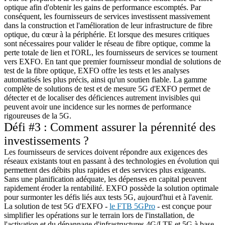
optique afin d'obtenir les gains de performance escomptés. Par
conséquent, les fournisseurs de services investissent massivement
dans la construction et l'amélioration de leur infrastructure de fibre
optique, du cœur à la périphérie. Et lorsque des mesures critiques
sont nécessaires pour valider le réseau de fibre optique, comme la
perte totale de lien et l'ORL, les fournisseurs de services se tournent
vers EXFO. En tant que premier fournisseur mondial de solutions de
test de la fibre optique, EXFO offre les tests et les analyses
automatisés les plus précis, ainsi qu'un soutien fiable. La gamme
complète de solutions de test et de mesure 5G d'EXFO permet de
détecter et de localiser des déficiences autrement invisibles qui
peuvent avoir une incidence sur les normes de performance
rigoureuses de la 5G.
Défi #3 : Comment assurer la pérennité des
investissements ?
Les fournisseurs de services doivent répondre aux exigences des
réseaux existants tout en passant à des technologies en évolution qui
permettent des débits plus rapides et des services plus exigeants.
Sans une planification adéquate, les dépenses en capital peuvent
rapidement éroder la rentabilité. EXFO possède la solution optimale
pour surmonter les défis liés aux tests 5G, aujourd'hui et à l'avenir.
La solution de test 5G d'EXFO -
le FTB 5GPro
- est conçue pour
simplifier les opérations sur le terrain lors de l'installation, de
l'activation et du dépannage d'infrastructures 4G/LTE et 5G à base