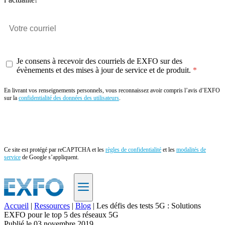
Je consens à recevoir des courriels de EXFO sur des
évènements et des mises à jour de service et de produit.
En livrant vos renseignements personnels, vous reconnaissez avoir compris l’avis d’EXFO
sur la
confidentialité des données des utilisateurs
.
Envoyer
Ce site est protégé par reCAPTCHA et les
règles de confidentialité
et les
modalités de
service
de Google s’appliquent.
Accueil
|
Ressources
|
Blog
|
Les défis des tests 5G : Solutions
EXFO pour le top 5 des réseaux 5G
FR
Publié le
03 novembre 2019