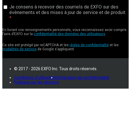
Je consens à recevoir des courriels de EXFO sur des
évènements et des mises à jour de service et de produit.
En livrant vos renseignements personnels, vous reconnaissez avoir compris
l’avis d’EXFO sur la
confidentialité des données des utilisateurs
.
Ce site est protégé par reCAPTCHA et les
règles de confidentialité
et les
modalités de service
de Google s’appliquent.
© 2017 - 2026 EXFO Inc. Tous droits réservés.
Conditions d'utilisation
Déclaration de confidentialité
Politique sur les témoins