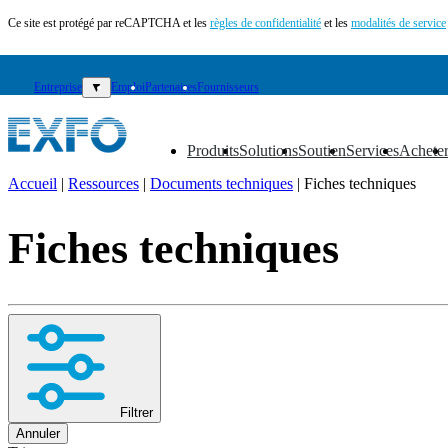
Ce site est protégé par reCAPTCHA et les
règles de confidentialité
et les
modalités de service
Entreprise
▼
Emploi
Partenaires
Fournisseurs
Produits
Solutions
Soutien
Services
Achete
▼
▼
▼
▼
▼
Accueil
|
Ressources
|
Documents techniques
|
Fiches techniques
FR
Fiches techniques
Produits
Solutions
Soutien
Services
Acheter
Ressources
Contactez-
nous
Filtrer
S'enregistrer
Se
Annuler
connecter