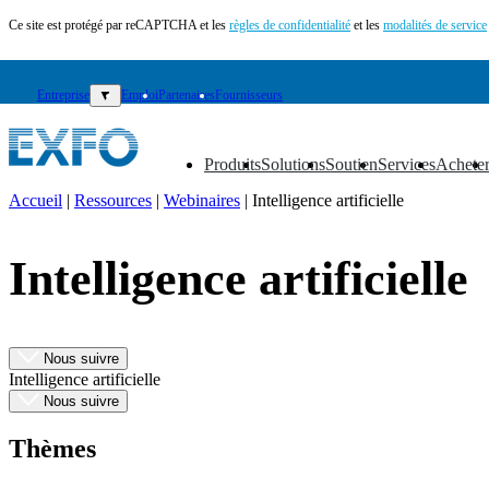
Ce site est protégé par reCAPTCHA et les
règles de confidentialité
et les
modalités de service
Entreprise
▼
Emploi
Partenaires
Fournisseurs
Produits
Solutions
Soutien
Services
Achete
▼
▼
▼
▼
▼
Accueil
|
Ressources
|
Webinaires
|
Intelligence artificielle
FR
Intelligence artificielle
Produits
Solutions
Soutien
Services
Nous suivre
Acheter
Intelligence artificielle
Ressources
Nous suivre
Contactez-
nous
Thèmes
S'enregistrer
Se
connecter