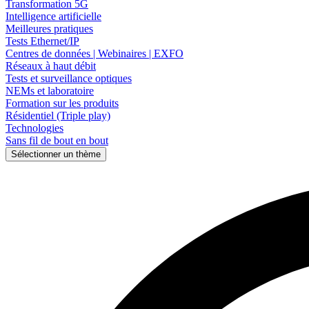
Transformation 5G
Intelligence artificielle
Meilleures pratiques
Entreprise
Tests Ethernet/IP
Centres de données | Webinaires | EXFO
Emploi
Réseaux à haut débit
Partenaires
Tests et surveillance optiques
NEMs et laboratoire
Fournisseurs
Formation sur les produits
Résidentiel (Triple play)
Technologies
Sans fil de bout en bout
Sélectionner un thème