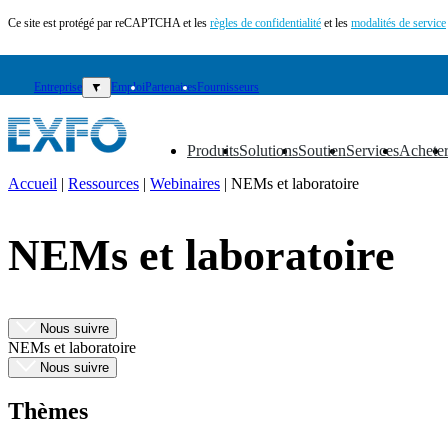
Ce site est protégé par reCAPTCHA et les
règles de confidentialité
et les
modalités de service
Entreprise
▼
Emploi
Partenaires
Fournisseurs
Produits
Solutions
Soutien
Services
Achete
▼
▼
▼
▼
▼
Accueil
|
Ressources
|
Webinaires
|
NEMs et laboratoire
FR
NEMs et laboratoire
Produits
Solutions
Soutien
Services
Nous suivre
Acheter
NEMs et laboratoire
Ressources
Nous suivre
Contactez-
nous
Thèmes
S'enregistrer
Se
connecter