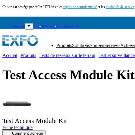
Ce site est protégé par reCAPTCHA et les
règles de confidentialité
et les
modalités de service
Entreprise
▼
Emploi
Partenaires
Fournisseurs
Produits
Solutions
Soutien
Services
Achete
▼
▼
▼
▼
▼
Accueil
|
Produits
|
Tests de réseaux sur le terrain
|
Test et surveillance
FR
Test Access Module Kit
Produits
Solutions
Soutien
Services
Acheter
Ressources
Contactez-
Test Access Module Kit
nous
Fiche technique
S'enregistrer
Se
connecter
Comment acheter