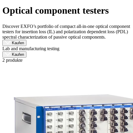
Produkte
Optical component testers
Lösungen
Support
Services
Discover EXFO’s portfolio of compact all-in-one optical component
testers for insertion loss (IL) and polarization dependent loss (PDL)
Kaufen
spectral characterization of passive optical components.
Ressourcen
Kaufen
Kontakt
Lab and manufacturing testing
Register
Anmeldung
Kaufen
2 produkte
Unternehmen
Karriere
Partner
Suppliers