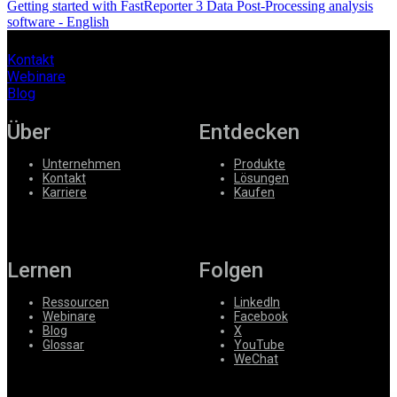
Getting started with FastReporter 3 Data Post-Processing analysis
software - English
Kontakt
Webinare
Blog
Über
Entdecken
Unternehmen
Produkte
Kontakt
Lösungen
Karriere
Kaufen
Lernen
Folgen
Ressourcen
LinkedIn
Webinare
Facebook
Blog
X
Glossar
YouTube
WeChat