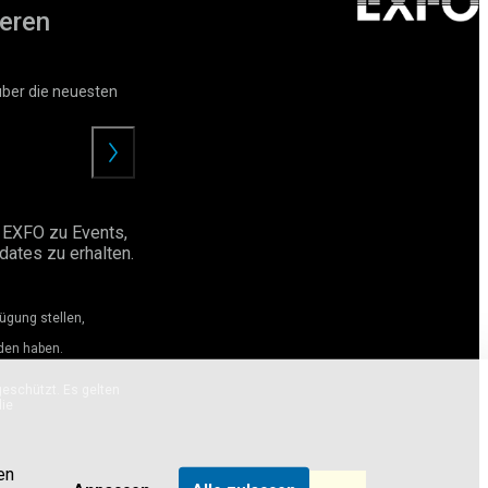
eren
über die neuesten
Angebot
anfordern
 EXFO zu Events,
ates zu erhalten.
ügung stellen,
den haben.
eschützt. Es gelten
ie
en