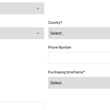
Country
*
Phone Number
Purchasing timeframe
*