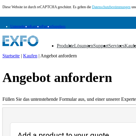
Diese Website ist durch reCAPTCHA geschützt. Es gelten die
Datenschutzbestimmungen
und
Unternehmen
Karriere
Partner
Suppliers
Produkte
Lösungen
Support
Services
Kauf
▼
▼
▼
▼
▼
Startseite
|
Kaufen
|
Angebot anfordern
DE
Angebot anfordern
Produkte
Lösungen
Support
Services
Füllen Sie das untenstehende Formular aus, und einer unserer Experte
Kaufen
Ressourcen
Kontakt
Register
Anmeldung
Add a product to your quote