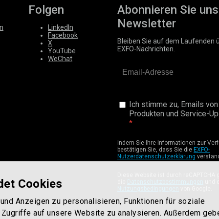
Folgen
Abonnieren Sie uns
Newsletter
n
LinkedIn
Facebook
Bleiben Sie auf dem Laufenden 
X
EXFO-Nachrichten.
YouTube
WeChat
Ich stimme zu, Emails von
Produkten und Service-Upd
Indem Sie Ihre Informationen zur Verf
bestätigen Sie, dass Sie die
EXFO-
Nutzerdatenschutzerklärung
verstan
Diese Website ist durch reCAPTCHA g
det Cookies
die
Datenschutzbestimmungen
und d
Nutzungsbedingungen
von Google.
und Anzeigen zu personalisieren, Funktionen für soziale
 Zugriffe auf unsere Website zu analysieren. Außerdem geb