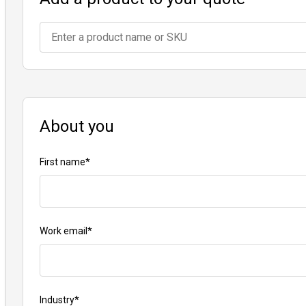
Unternehmen
Karriere
Partner
Suppliers
About you
First name
*
Work email
*
Industry
*