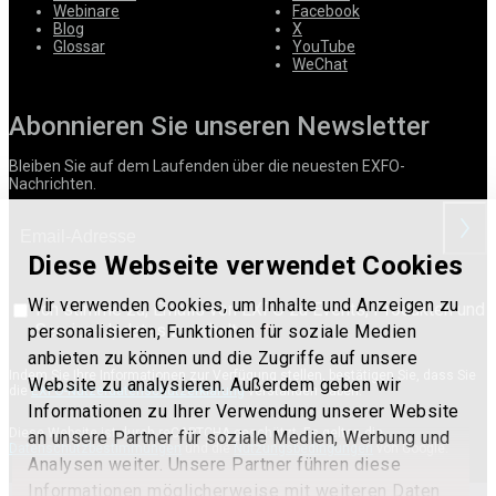
Webinare
Facebook
Blog
X
Glossar
YouTube
WeChat
Abonnieren Sie unseren Newsletter
Bleiben Sie auf dem Laufenden über die neuesten EXFO-
Nachrichten.
anford
Diese Webseite verwendet Cookies
Wir verwenden Cookies, um Inhalte und Anzeigen zu
Ich stimme zu, Emails von EXFO zu Events, Produkten und
Service-Updates zu erhalten.
personalisieren, Funktionen für soziale Medien
anbieten zu können und die Zugriffe auf unsere
Indem Sie Ihre Informationen zur Verfügung stellen, bestätigen Sie, dass Sie
Website zu analysieren. Außerdem geben wir
die
EXFO-Nutzerdatenschutzerklärung
verstanden haben.
Informationen zu Ihrer Verwendung unserer Website
Diese Website ist durch reCAPTCHA geschützt. Es gelten die
an unsere Partner für soziale Medien, Werbung und
Datenschutzbestimmungen
und die
Nutzungsbedingungen
von Google.
Analysen weiter. Unsere Partner führen diese
Informationen möglicherweise mit weiteren Daten