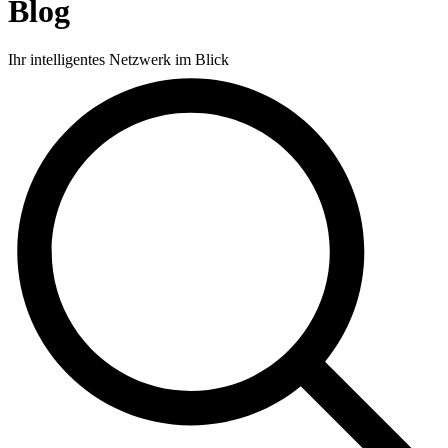
Blog
Produkte
Lösungen
Ihr intelligentes Netzwerk im Blick
Support
Services
Kaufen
Ressourcen
Kontakt
Register
Anmeldung
Unternehmen
Karriere
Partner
Suppliers