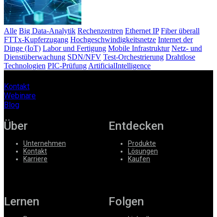
Alle
Big Data-Analytik
Rechenzentren
Ethernet IP
Fiber überall
FTTx-Kupferzugang
Hochgeschwindigkeitsnetze
Internet der
Dinge (IoT)
Labor und Fertigung
Mobile Infrastruktur
Netz- und
Dienstüberwachung
SDN/NFV
Test-Orchestrierung
Drahtlose
Technologien
PIC-Prüfung
ArtificialIntelligence
Kontakt
Webinare
Blog
Über
Entdecken
Unternehmen
Produkte
Kontakt
Lösungen
Karriere
Kaufen
Lernen
Folgen