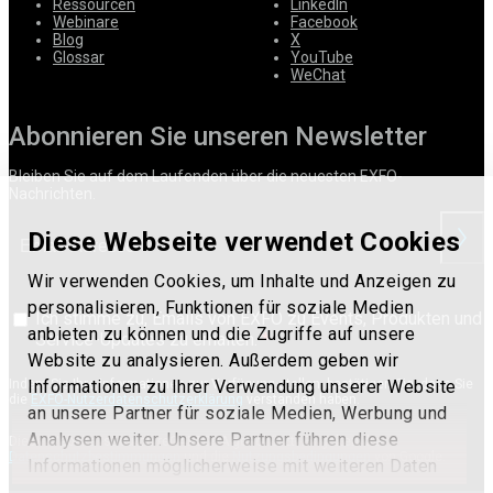
Ressourcen
LinkedIn
Webinare
Facebook
Blog
X
Glossar
YouTube
WeChat
Abonnieren Sie unseren Newsletter
Bleiben Sie auf dem Laufenden über die neuesten EXFO-
Nachrichten.
Diese Webseite verwendet Cookies
anford
Wir verwenden Cookies, um Inhalte und Anzeigen zu
personalisieren, Funktionen für soziale Medien
Ich stimme zu, Emails von EXFO zu Events, Produkten und
anbieten zu können und die Zugriffe auf unsere
Service-Updates zu erhalten.
Website zu analysieren. Außerdem geben wir
Informationen zu Ihrer Verwendung unserer Website
Indem Sie Ihre Informationen zur Verfügung stellen, bestätigen Sie, dass Sie
die
EXFO-Nutzerdatenschutzerklärung
verstanden haben.
an unsere Partner für soziale Medien, Werbung und
Analysen weiter. Unsere Partner führen diese
Diese Website ist durch reCAPTCHA geschützt. Es gelten die
Datenschutzbestimmungen
und die
Nutzungsbedingungen
von Google.
Informationen möglicherweise mit weiteren Daten
zusammen, die Sie ihnen bereitgestellt haben oder