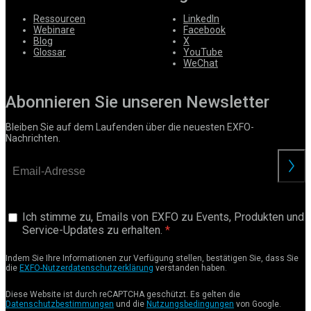
Ressourcen
LinkedIn
Webinare
Facebook
Blog
X
Glossar
YouTube
WeChat
Abonnieren Sie unseren Newsletter
Bleiben Sie auf dem Laufenden über die neuesten EXFO-
Nachrichten.
anford
Ich stimme zu, Emails von EXFO zu Events, Produkten und
Service-Updates zu erhalten.
Indem Sie Ihre Informationen zur Verfügung stellen, bestätigen Sie, dass Sie
die
EXFO-Nutzerdatenschutzerklärung
verstanden haben.
Diese Website ist durch reCAPTCHA geschützt. Es gelten die
Datenschutzbestimmungen
und die
Nutzungsbedingungen
von Google.