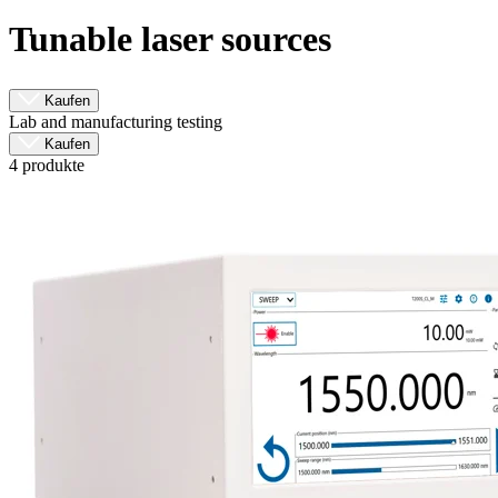
Produkte
Tunable laser sources
Lösungen
Support
Services
Kaufen
Kaufen
Lab and manufacturing testing
Kaufen
Ressourcen
4 produkte
Kontakt
Register
Anmeldung
Unternehmen
Karriere
Partner
Suppliers