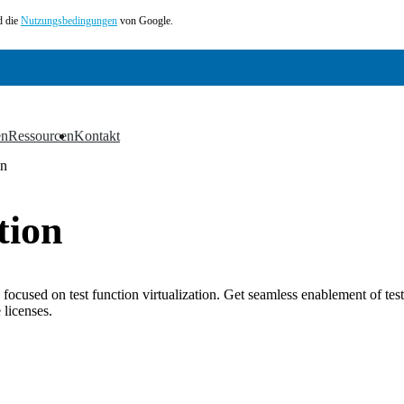
 die
Nutzungsbedingungen
von Google.
en
Ressourcen
Kontakt
▼
▼
on
tion
 focused on test function virtualization. Get seamless enablement of te
licenses.