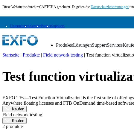
Diese Website ist durch reCAPTCHA geschützt. Es gelten die
Datenschutzbestimmungen
und
Unternehmen
Karriere
Partner
Suppliers
Produkte
Lösungen
Support
Services
Kauf
▼
▼
▼
▼
▼
Startseite
|
Produkte
|
Field network testing
|
Test function virtualizati
DE
Test function virtualiza
Produkte
Lösungen
Support
Services
EXFO TFv—Test Function Virtualization is the first suite of offerings
Kaufen
Anywhere floating licenses and FTB OnDemand time-based software 
Ressourcen
Kaufen
Kontakt
Field network testing
Register
Anmeldung
Kaufen
2 produkte