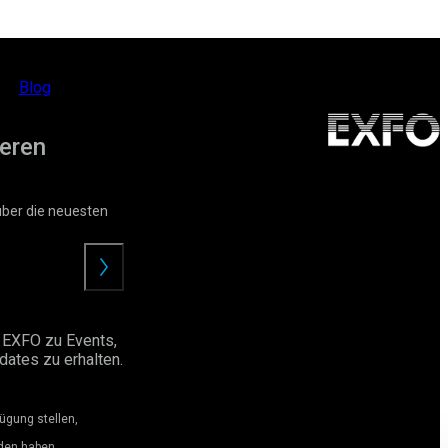
Blog
eren
über die neuesten
Angebot
anfordern
 EXFO zu Events,
ates zu erhalten.
ügung stellen,
den haben.