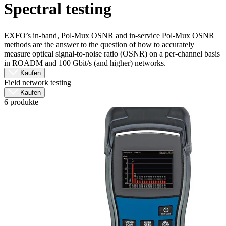
Spectral testing
Produkte
Lösungen
Support
EXFO’s in-band, Pol-Mux OSNR and in-service Pol-Mux OSNR
Services
methods are the answer to the question of how to accurately
measure optical signal-to-noise ratio (OSNR) on a per-channel basis
Kaufen
in ROADM and 100 Gbit/s (and higher) networks.
Ressourcen
Kaufen
Kontakt
Field network testing
Register
Anmeldung
Kaufen
6 produkte
Unternehmen
Karriere
Partner
Suppliers