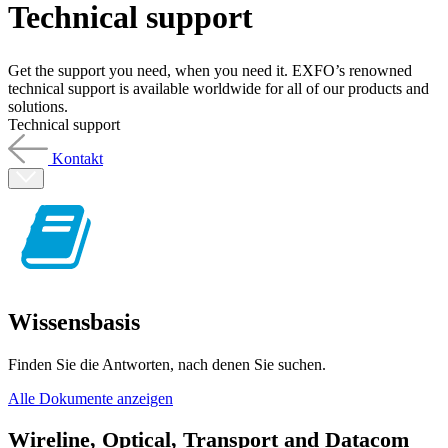
Technical support
Produkte
Lösungen
Support
Get the support you need, when you need it. EXFO’s renowned
Services
technical support is available worldwide for all of our products and
solutions.
Kaufen
Technical support
Ressourcen
Kontakt
Kontakt
Register
Anmeldung
Unternehmen
Karriere
Partner
Wissensbasis
Suppliers
Finden Sie die Antworten, nach denen Sie suchen.
Alle Dokumente anzeigen
Wireline, Optical, Transport and Datacom