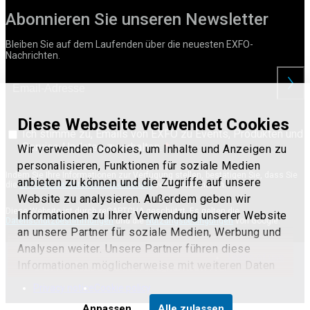
Abonnieren Sie unseren Newsletter
Bleiben Sie auf dem Laufenden über die neuesten EXFO-
Nachrichten.
anford
Diese Webseite verwendet Cookies
Ich stimme zu, Emails von EXFO zu Events, Produkten und
Service-Updates zu erhalten.
Wir verwenden Cookies, um Inhalte und Anzeigen zu
personalisieren, Funktionen für soziale Medien
Indem Sie Ihre Informationen zur Verfügung stellen, bestätigen Sie, dass Sie
anbieten zu können und die Zugriffe auf unsere
die
EXFO-Nutzerdatenschutzerklärung
verstanden haben.
Website zu analysieren. Außerdem geben wir
Diese Website ist durch reCAPTCHA geschützt. Es gelten die
Informationen zu Ihrer Verwendung unserer Website
Datenschutzbestimmungen
und die
Nutzungsbedingungen
von Google.
an unsere Partner für soziale Medien, Werbung und
Analysen weiter. Unsere Partner führen diese
Terms of use
Informationen möglicherweise mit weiteren Daten
© 2017 - 2025 EXFO Inc. All Rights Reserved.
zusammen, die Sie ihnen bereitgestellt haben oder
Privacy notice
Cookie policy
die sie im Rahmen Ihrer Nutzung der Dienste
Anpassen
Alle zulassen