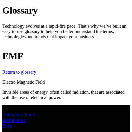
Glossary
Produits
Solutions
Soutien
Technology evolves at a rapid-fire pace. That’s why we’ve built an
Services
easy-to-use glossary to help you better understand the terms,
technologies and trends that impact your business.
Acheter
Ressources
Contactez-
EMF
nous
Register
Login
Return to glossary
Corporate
Electro Magnetic Field
Careers
Invisible areas of energy, often called radiation, that are associated
with the use of electrical power.
Partners
Suppliers
Contactez-nous
Webinaires
Blog