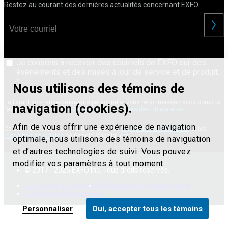
Restez au courant des dernières actualités concernant EXFO.
Je consens à recevoir des courriels de EXFO sur des
évènements et des mises à jour de service et de produit.
Nous utilisons des témoins de
En livrant vos renseignements personnels, vous reconnaissez avoir compris
navigation (cookies).
l’avis d’EXFO sur la
confidentialité des données des utilisateurs
.
Afin de vous offrir une expérience de navigation
Ce site est protégé par reCAPTCHA et les
règles de confidentialité
et les
modalités de service
de Google s’appliquent.
optimale, nous utilisons des témoins de naviguation
et d’autres technologies de suivi. Vous pouvez
modifier vos paramètres à tout moment.
© 2017 - 2026 EXFO Inc. Tous droits réservés.
Conditions d'utilisation
Déclaration de confidentialité
Politique sur les témoins
Personnaliser
Oui, accepter tous les témoins