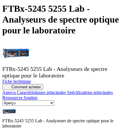
Produits
FTBx-5245 5255 Lab -
Solutions
Analyseurs de spectre optique
Soutien
Services
pour le laboratoire
Acheter
Ressources
Contactez-
nous
S'enregistrer
Se
connecter
FTBx-5245 5255 Lab - Analyseurs de spectre
optique pour le laboratoire
Entreprise
Fiche technique
Emploi
Comment acheter
Aperçu
Caractéristiques principales
Spécifications principales
Partenaires
Ressources
Soutien
Fournisseurs
FTBx-5245 5255 Lab - Analyseurs de spectre optique pour le
laboratoire