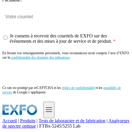
Je consens à recevoir des courriels de EXFO sur des
évènements et des mises à jour de service et de produit.
En livrant vos renseignements personnels, vous reconnaissez avoir compris l’avis d’EXFO
sur la
confidentialité des données des utilisateurs
.
Envoyer
Ce site est protégé par reCAPTCHA et les
règles de confidentialité
et les
modalités de
service
de Google s’appliquent.
Accueil
|
Produits
|
Tests de laboratoire et de fabrication
|
Analyseurs
de spectre optique
|
FTBx-5245/5255 Lab
FR