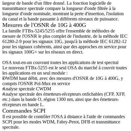
largeur de bande d'un filtre donné. La fonction logicielle de
transmittance spectrale compare la longueur d'onde filtrée à la
longueur d'onde nominale, montrant la perte d'insertion, l'isolation
du canal et la bande passante à différents niveaux de puissance.
Mesures de l'OSNR de 10G à 400G
La famille FTBx-5245/5255 offre l'ensemble de méthodes de
mesure de l'OSNR le plus complet de l'industrie, de la méthode IEC
61280-2-9 pour les signaux 10G, jusqu'à la méthode IEC 61282-12
pour les signaux cohérents, ainsi que des approches en service pour
les signaux 100G+ sur les réseaux en direct.
OSA tout-en-un couvrant toutes les applications de test spectral
Le nouveau FTBx-5255 est le seul OSA du marché à couvrir toutes
les applications en un seul module :
DWDM haut débit, avec des mesures d'OSNR de 10G à 400G, y
compris l'OSNR Pol-Mux en service
Analyse spectrale CWDM
Analyse spectrale des émetteurs-récepteurs enfichables (CFP, XFP,
etc.) dans la bande O, région 1300 nm, ainsi que des émetteurs-
récepteurs en bande L.
Commandes SCPI
Il est possible de contrôler l'OSA à distance à l'aide de commandes
SCPI pour les modes WDM, Fabry-Perot, DFB et transmittance
spectrale.