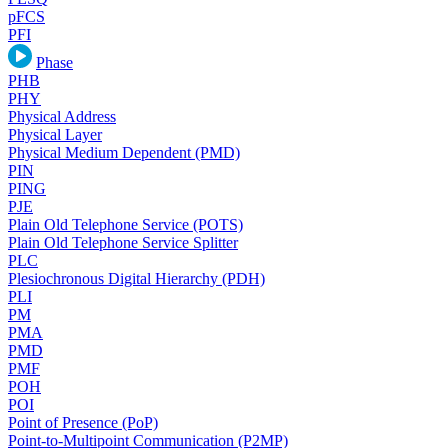
pFCS
PFI
Phase
PHB
PHY
Physical Address
Physical Layer
Physical Medium Dependent (PMD)
PIN
PING
PJE
Plain Old Telephone Service (POTS)
Plain Old Telephone Service Splitter
PLC
Plesiochronous Digital Hierarchy (PDH)
PLI
PM
PMA
PMD
PMF
POH
POI
Point of Presence (PoP)
Point-to-Multipoint Communication (P2MP)