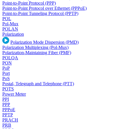
Point-to-Point Protocol (PPP)
Point-to-Point Protocol over Ethernet (PPPoE)
Point-to-Point Tunneling Protocol (PPTP)
POL
Pol-Mux
POLAN
Polarization
Polarization Mode Dispersion (PMD)
Polarization Multiplexing (Pol-Mux)
Polarization-Maintaining Fiber (PMF)
POLQA
PON
PoP
Port
PoS
Postal, Telegraph and Telephone (PTT)
POTS
Power Meter
PPI
PPP
PPPoE
PPTP
PRACH
PRB