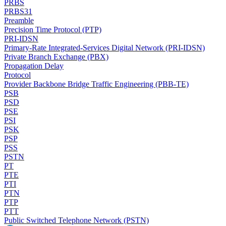
PRBS
PRBS31
Preamble
Precision Time Protocol (PTP)
PRI-IDSN
Primary-Rate Integrated-Services Digital Network (PRI-IDSN)
Private Branch Exchange (PBX)
Propagation Delay
Protocol
Provider Backbone Bridge Traffic Engineering (PBB-TE)
PSB
PSD
PSE
PSI
PSK
PSP
PSS
PSTN
PT
PTE
PTI
PTN
PTP
PTT
Public Switched Telephone Network (PSTN)