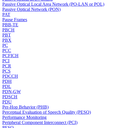
Passive Optical Local Area Network (PO-LAN or POL)
Passive Optical Network (PON)
PAT
Pause Frames
PBB-TE
PBCH
PBT
PBX
PC
PCC
PCFICH
PCI
PCR
PCS
PDCCH
PDH
PDL
PDN-GW
PDSCH
PDU
Per-Hop Behavior (PHB)
Perceptual Evaluation of Speech Quality (PESQ)
Performance Monitoring
Peripheral Component Interconnect (PCI)
PESQ