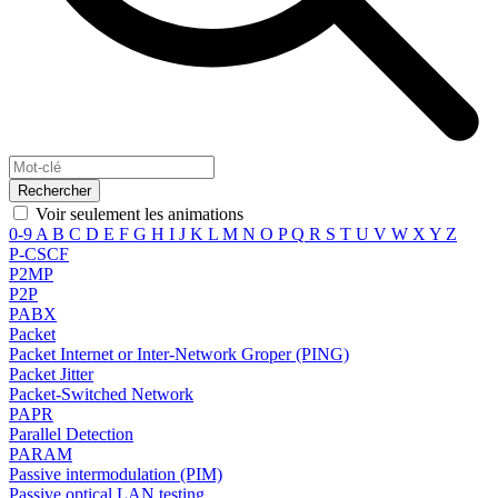
Voir seulement les animations
0-9
A
B
C
D
E
F
G
H
I
J
K
L
M
N
O
P
Q
R
S
T
U
V
W
X
Y
Z
P-CSCF
P2MP
P2P
PABX
Packet
Packet Internet or Inter-Network Groper (PING)
Packet Jitter
Packet-Switched Network
PAPR
Parallel Detection
PARAM
Passive intermodulation (PIM)
Passive optical LAN testing