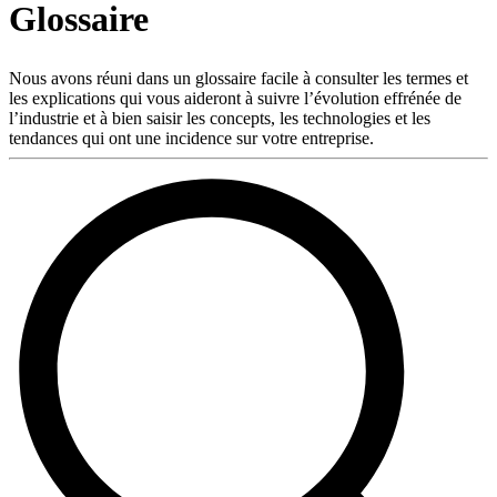
Glossaire
Produits
Solutions
Soutien
Nous avons réuni dans un glossaire facile à consulter les termes et
Services
les explications qui vous aideront à suivre l’évolution effrénée de
l’industrie et à bien saisir les concepts, les technologies et les
Acheter
tendances qui ont une incidence sur votre entreprise.
Ressources
Contactez-
nous
S'enregistrer
Se
connecter
Entreprise
Emploi
Partenaires
Fournisseurs