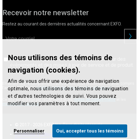
Recevoir notre newsletter
Restez au courant des dernières actualités concernant EXFO.
Nous utilisons des témoins de
Je consens à recevoir des courriels de EXFO sur des
évènements et des mises à jour de service et de produit.
navigation (cookies).
Afin de vous offrir une expérience de navigation
En livrant vos renseignements personnels, vous reconnaissez avoir compris
optimale, nous utilisons des témoins de naviguation
l’avis d’EXFO sur la
confidentialité des données des utilisateurs
.
et d’autres technologies de suivi. Vous pouvez
Ce site est protégé par reCAPTCHA et les
règles de confidentialité
et les
modifier vos paramètres à tout moment.
modalités de service
de Google s’appliquent.
© 2017 - 2026 EXFO Inc. Tous droits réservés.
Personnaliser
Oui, accepter tous les témoins
Conditions d'utilisation
Déclaration de confidentialité