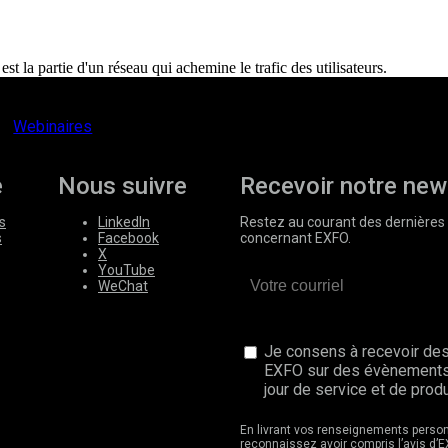
t la partie d'un réseau qui achemine le trafic des utilisateurs.
Webinaires
e
Nous suivre
Recevoir notre new
s
LinkedIn
Restez au courant des dernières 
s
Facebook
concernant EXFO.
X
YouTube
WeChat
Je consens à recevoir des
EXFO sur des évènements
jour de service et de produ
En livrant vos renseignements perso
reconnaissez avoir compris l’avis d’E