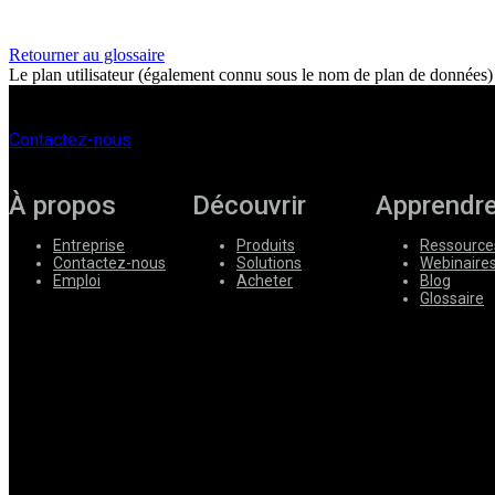
Entreprise
Retourner au glossaire
Le plan utilisateur (également connu sous le nom de plan de données) es
Emploi
Partenaires
Contactez-nous
Fournisseurs
À propos
Découvrir
Apprendr
Entreprise
Produits
Ressource
Contactez-nous
Solutions
Webinaire
Emploi
Acheter
Blog
Glossaire