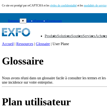
Ce site est protégé par reCAPTCHA et les
règles de confidentialité
et les
modalités de service
Entreprise
▼
Emploi
Partenaires
Fournisseurs
Produits
Solutions
Soutien
Services
Achete
▼
▼
▼
▼
▼
Accueil
|
Ressources
|
Glossaire
|
User Plane
FR
Glossaire
Produits
Solutions
Soutien
Services
Nous avons réuni dans un glossaire facile à consulter les termes et les e
Acheter
une incidence sur votre entreprise.
Ressources
Contactez-
nous
Plan utilisateur
S'enregistrer
Se
connecter