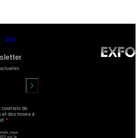
Blog
sletter
actualités
Envoyer
 courriels de
 et des mises à
it.
nnels, vous
XFO sur la