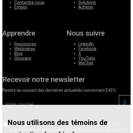
Contactez-nous
Solutions
Emploi
Acheter
Apprendre
Nous suivre
Ressources
LinkedIn
Webinaires
Facebook
Blog
X
Glossaire
YouTube
WeChat
Recevoir notre newsletter
Restez au courant des dernières actualités concernant EXFO.
Nous utilisons des témoins de
Je consens à recevoir des courriels de EXFO sur des
évènements et des mises à jour de service et de produit.