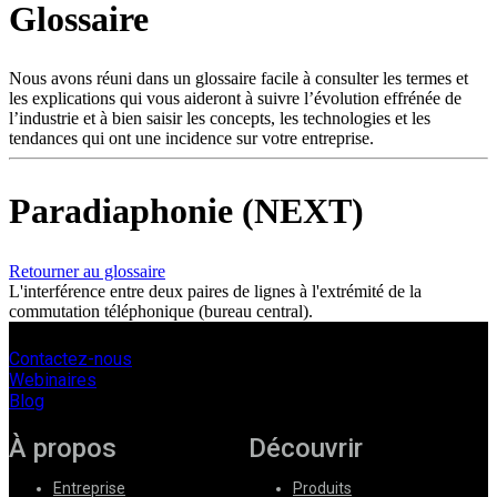
Glossaire
Produits
Solutions
Soutien
Nous avons réuni dans un glossaire facile à consulter les termes et
Services
les explications qui vous aideront à suivre l’évolution effrénée de
l’industrie et à bien saisir les concepts, les technologies et les
Acheter
tendances qui ont une incidence sur votre entreprise.
Ressources
Contactez-
nous
Paradiaphonie (NEXT)
S'enregistrer
Se
connecter
Retourner au glossaire
L'interférence entre deux paires de lignes à l'extrémité de la
Entreprise
commutation téléphonique (bureau central).
Emploi
Contactez-nous
Partenaires
Webinaires
Blog
Fournisseurs
À propos
Découvrir
Entreprise
Produits