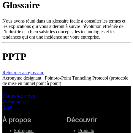
Glossaire
Produits
Solutions
Soutien
Nous avons réuni dans un glossaire facile à consulter les termes et
Services
les explications qui vous aideront à suivre l’évolution effrénée de
l’industrie et à bien saisir les concepts, les technologies et les
Acheter
tendances qui ont une incidence sur votre entreprise.
Ressources
Contactez-
nous
PPTP
S'enregistrer
Se
connecter
Retourner au glossaire
Acronyme désignant : Point-to-Point Tunneling Protocol (protocole
Entreprise
de mise en tunnel point à point)
Emploi
Contactez-nous
Partenaires
Webinaires
Blog
Fournisseurs
À propos
Découvrir
Entreprise
Produits