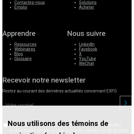
Contactez-nous
Solutions
Emploi
Acheter
Apprendre
Nous suivre
Ressources
LinkedIn
Webinaires
Facebook
Blog
X
Glossaire
YouTube
WeChat
Recevoir notre newsletter
Restez au courant des dernières actualités concernant EXFO.
Nous utilisons des témoins de
Je consens à recevoir des courriels de EXFO sur des
évènements et des mises à jour de service et de produit.