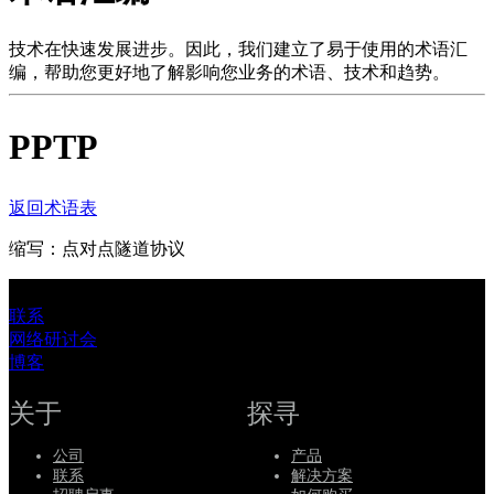
品
解
技术在快速发展进步。因此，我们建立了易于使用的术语汇
编，帮助您更好地了解影响您业务的术语、技术和趋势。
决
方
PPTP
案
支
持
返回术语表
服
缩写：
点对点隧道协议
务
如
联系
何
网络研讨会
购
博客
买
资
关于
探寻
源
公司
产品
联
联系
解决方案