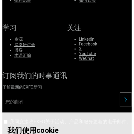
系
招聘启事
如何购买
注
登
册
录
学习
关注
公
司
资源
LinkedIn
Facebook
网络研讨会
招
X
博客
聘
YouTube
术语汇编
WeChat
启
事
订阅我们的时事通讯
合
作
了解最新的EXFO新闻
伙
伴
交
供
应
商
我同意接收EXFO关于活动、产品和服务更新的电子邮件。
我们使用cookie