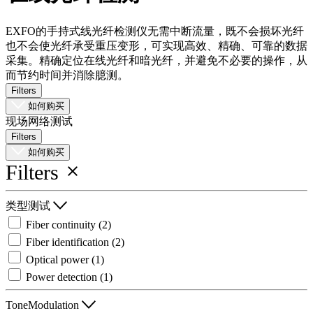
品
解
EXFO的手持式线光纤检测仪无需中断流量，既不会损坏光纤
也不会使光纤承受重压变形，可实现高效、精确、可靠的数据
决
采集。精确定位在线光纤和暗光纤，并避免不必要的操作，从
方
而节约时间并消除臆测。
案
Filters
支
如何购买
现场网络测试
持
Filters
服
如何购买
务
Filters
如
何
类型测试
购
Fiber continuity
(2)
买
Fiber identification
(2)
资
Optical power
(1)
源
Power detection
(1)
联
ToneModulation