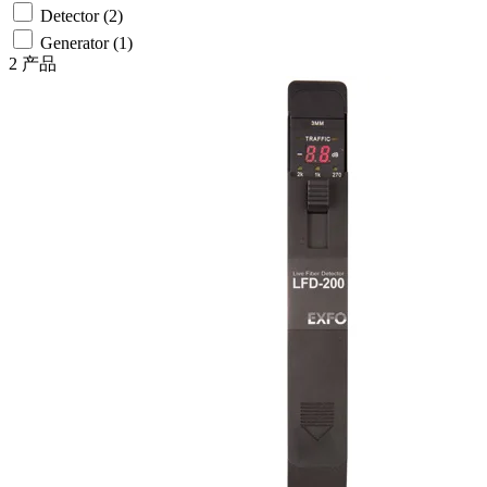
系
Detector
(2)
注
登
Generator
(1)
册
录
2 产品
公
司
招
聘
启
事
合
作
伙
伴
供
应
商