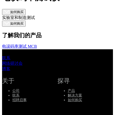
品
解
如何购买
实验室和制造测试
决
如何购买
方
案
了解我们的产品
支
持
电误码率测试
MCB
服
联系
务
网络研讨会
如
博客
何
关于
探寻
购
买
公司
产品
资
联系
解决方案
招聘启事
如何购买
源
联