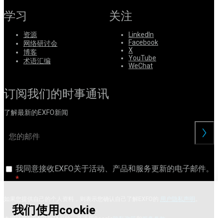
系
注
登
学习
关注
册
录
资源
LinkedIn
Facebook
网络研讨会
公
X
博客
YouTube
司
术语汇编
WeChat
招
聘
订阅我们的时事通讯
启
事
了解最新的EXFO新闻
合
作
交
伙
伴
我同意接收EXFO关于活动、产品和服务更新的电子邮件。
供
应
商
如果您提供自己的个人资料，则表示您确认自己了解EXFO的
用户隐私声明
。
我们使用cookie