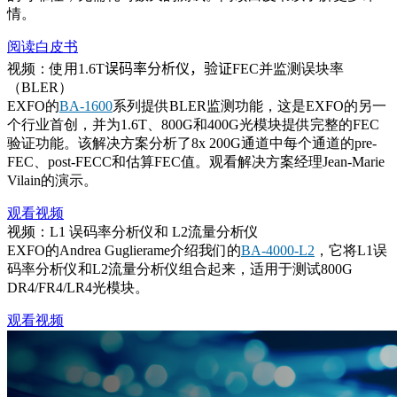
情
。
阅读白皮书
视频：使用
1.6T
误码率分析仪
，验证
FEC
并监测误块率
（
BLER
）
EXFO
的
BA-1600
系列提供
BLER
监测功能，这是
EXFO
的另一
个行业首创，并为
1.6T
、
800G
和
400G
光模块提供完整的
FEC
验证功能。该解决方案分析了
8x 200G
通道中每个通道的
pre-
FEC
、
post-FEC
C
和估算
FEC
值。观看解决方案经理
Jean-Marie
Vilain
的演示。
观看视频
视频：L1 误码率分析仪和 L2流量分析仪
EXFO的Andrea Guglierame介绍我们的
BA-4000-L2
，它将L1误
码率分析仪和L2流量分析仪组合起来，适用于测试800G
DR4/FR4/LR4光模块。
观看视频