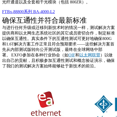
光纤通道以及全套相干光模块（包括 800ZR）。
FTBx-88800系列
BA-4000-L2
确保互
通
性并符合最新标准
与
进行
任何升级或迁移到新技术
时的情况
一样，测试解决方案
提供
商和以太网生态系统社区的
其它
成员密切合作，制定标准
以确保互
通
性。
真实条件下
的互
通
性测试
可更好地确保
800G
和
1.6T
解决方案
工作
正常
且符合预期要求
——
这些解决方案首
先从
内部测试
版转向
公开测试
版，最终在全球网络中部
署
。
EXFO
参加
在各种行业协会
（
如
OIF
和
以太网联盟
）
以做
出自己的
贡献
，
且积极参加互通性测试
和概念验证演示，确保
了我们的测试解决方案
始终能够
处于新技术的前沿
。