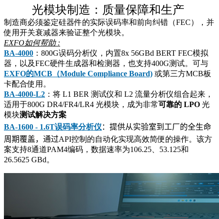
光模块制造：质量保障和生产
制造商必须鉴定硅器件的实际误码率和前向纠错（FEC），并
使用开关衰减器来验证整个光模块。
EXFO如何帮助 :
BA-4000
：800G误码分析仪，内置8x 56GBd BERT FEC模拟
器，以及FEC硬件生成器和检测器，也支持400G测试。可与
EXFO的MCB（Module Compliance Board)
或第三方MCB板
卡配合使用。
BA-4000-L2
：将 L1 BER 测试仪和 L2 流量分析仪组合起来，
适用于800G DR4/FR4/LR4 光模块，成为非常
可靠的 LPO
光
模块
测试解决方案
BA-1600 - 1.6T
误码率分析仪
：提供从实验室到
工
厂的全生命
周期覆盖，通过
API
控制的自动化实现高效简便的操作。该方
案支持
8
通道
PAM4
编码，数据速率为
106.25
、
53.125
和
26.5625
GBd
。