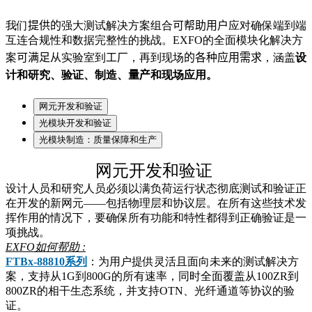
我们
提供的
强大测试解决方案组合
可帮助用户
应对确保端到端
互连合规性和数据完整性的挑战。EXFO的全面模块化解决方
案
可满足从
实验室到
工厂
，
再到现场
的各种应用需求
，
涵盖
设
计和研究、验证、制造
、
量产
和现场应用
。
网元开发和验证
光模块开发和验证
光模块制造：质量保障和生产
网元开发和验证
设计人员和研究人员必须以满负荷运行状态彻底测试和验证正
在开发的新网元——包括物理层和协议层。在所有这些技术发
挥作用的情况下，要确保所有功能和特性都得到正确验证是一
项挑战。
EXFO如何帮助 :
FTBx-88810
系列
：
为用户提供灵活且面向未来的测试解决方
案，支持从
1G
到
800G
的所有速率，同时全面覆盖从
100ZR
到
800ZR
的相干生态系统，并支持
OTN
、光纤通道等协议的验
证。