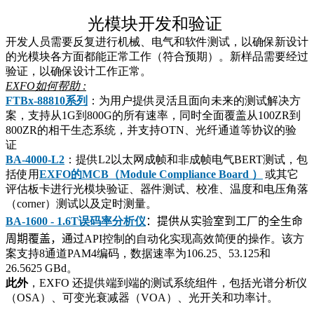
光模块开发和验证
开发人员需要反复进行机械、电气和软件测试，以确保新设计
的光模块各方面都能正常工作（符合预期）。新样品需要经过
验证，以确保设计工作正常。
EXFO如何帮助 :
FTBx-88810
系列
：
为用户提供灵活且面向未来的测试解决方
案，支持从
1G
到
800G
的所有速率，同时全面覆盖从
100ZR
到
800ZR
的相干生态系统，并支持
OTN
、光纤通道等协议的验
证
BA-4000-L2
：提供L2以太网成帧和非成帧电气BERT测试，包
括使用
EXFO的MCB（Module Compliance Board ）
或其它
评估板卡进行光模块验证、器件测试、校准、温度和电压角落
（corner）测试以及定时测量。
BA-1600 - 1.6T
误码率分析仪
：提供从实验室到
工
厂的全生命
周期覆盖，通过
API
控制的自动化实现高效简便的操作。该方
案支持
8
通道
PAM4
编码，数据速率为
106.25
、
53.125
和
26.5625
GBd
。
此外
，EXFO 还提供端到端的测试系统组件，包括光谱分析仪
（OSA）、可变光衰减器（VOA）、光开关和功率计。