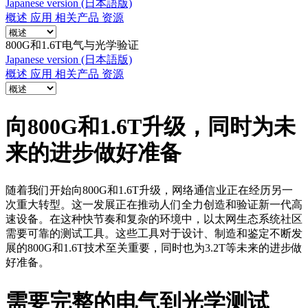
系
Japanese version (日本語版)
概述
应用
相关产品
资源
注
登
册
录
800G和1.6T电气与光学验证
Japanese version (日本語版)
公
概述
应用
相关产品
资源
司
招
向800G和1.6T升级，同时为未
聘
启
来的进步做好准备
事
合
随着我们
开始向
800G
和
1.6T
升级
，网络通信业正在经历另一
作
次重大转型。这一发展正在推动人们全力创造和验证新一代高
伙
速设备。在这种快节奏和复杂的环境中，以太网生态系
统
社区
伴
需要可靠的测试工具。这些工具对于设计、制造和鉴定不断发
供
展的
800G
和
1.6T
技术至关重要，同时也为
3.2T
等未来的进步做
应
好
准备
。
商
需要完整的电气到光学测试