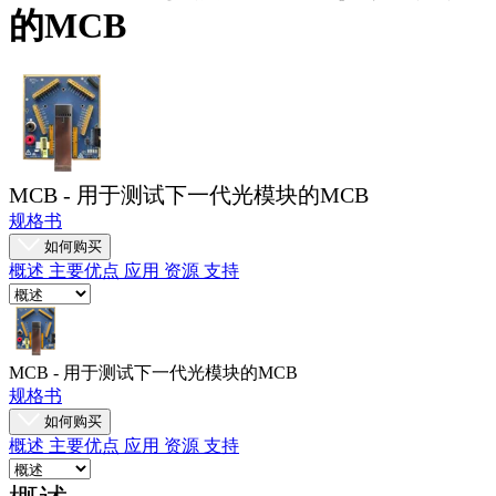
的MCB
品
解
决
方
案
支
MCB - 用于测试下一代光模块的MCB
持
规格书
服
如何购买
务
概述
主要优点
应用
资源
支持
如
何
购
MCB - 用于测试下一代光模块的MCB
买
规格书
资
如何购买
源
概述
主要优点
应用
资源
支持
联