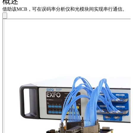
概述
系
注
登
借助该MCB，可在误码率分析仪和光模块间实现串行通信。
册
录
公
司
招
聘
启
事
合
作
伙
伴
供
应
商