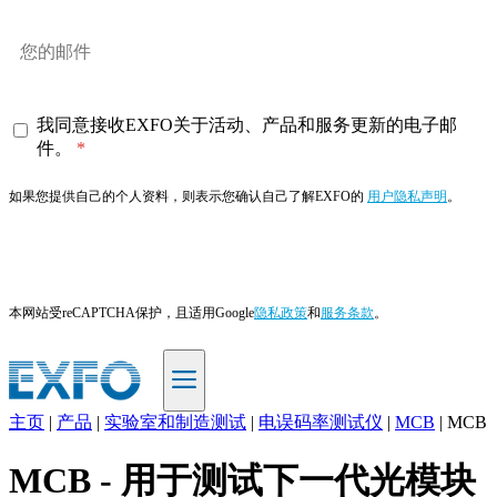
我同意接收EXFO关于活动、产品和服务更新的电子邮
件。
如果您提供自己的个人资料，则表示您确认自己了解EXFO的
用户隐私声明
。
订阅
本网站受reCAPTCHA保护，且适用Google
隐私政策
和
服务条款
。
主页
|
产品
|
实验室和制造测试
|
电误码率测试仪
|
MCB
|
MCB
ZH
MCB - 用于测试下一代光模块
产