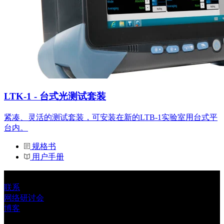
系
注
登
册
录
公
司
招
聘
LTK-1 - 台式光测试套装
启
事
紧凑、灵活的测试套装，可安装在新的LTB-1实验室用台式平
台内。
合
作
规格书
伙
用户手册
伴
供
联系
应
网络研讨会
商
博客