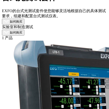
品
解
EXFO的台式光测试套件使您能够灵活地根据自己的具体测试
要求，组建和配置台式测试仪表。
决
如何购买
方
实验室和制造测试
案
如何购买
支
1 产品
持
服
务
如
何
购
买
资
源
联