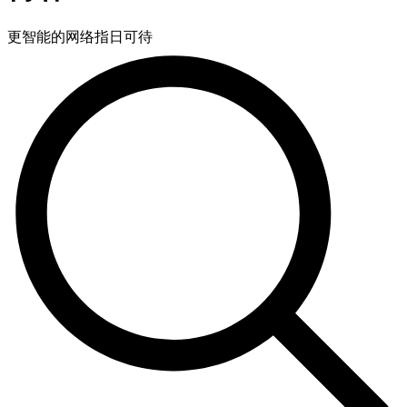
品
更智能的网络指日可待
解
决
方
案
支
持
服
务
如
何
购
买
资
源
联