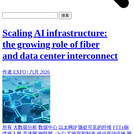
系
注
登
册
录
Scaling AI infrastructure:
公
司
the growing role of fiber
招
and data center interconnect
聘
启
事
作者 EXFO |
六月 2026
合
作
伙
伴
供
应
商
所有
大数据分析
数据中心
以太网IP
随处可见的纤维
FTTx铜
缆接入网
高速网
物联网（IoT)
实验室和制造
移动基础设施
网