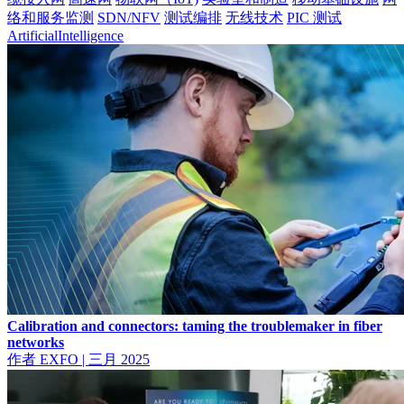
络和服务监测
SDN/NFV
测试编排
无线技术
PIC 测试
ArtificialIntelligence
Calibration and connectors: taming the troublemaker in fiber
networks
作者 EXFO
|
三月 2025