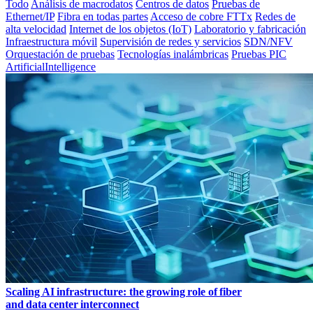
Todo
Análisis de macrodatos
Centros de datos
Pruebas de
Ethernet/IP
Fibra en todas partes
Acceso de cobre FTTx
Redes de
alta velocidad
Internet de los objetos (IoT)
Laboratorio y fabricación
Infraestructura móvil
Supervisión de redes y servicios
SDN/NFV
Orquestación de pruebas
Tecnologías inalámbricas
Pruebas PIC
ArtificialIntelligence
Scaling AI infrastructure: the growing role of fiber
and data center interconnect