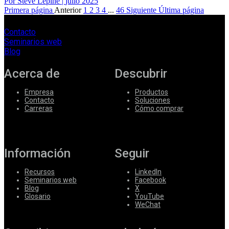
Por Steve Lépine
|
julio 2025
Primera página
Anterior
1
2
3
4
...
46
Siguiente
Última página
Contacto
Seminarios web
Blog
Acerca de
Descubrir
Empresa
Productos
Contacto
Soluciones
Carreras
Cómo comprar
Información
Seguir
Recursos
LinkedIn
Seminarios web
Facebook
Blog
X
Glosario
YouTube
WeChat