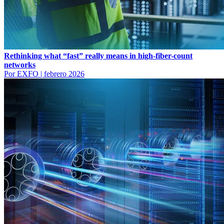
Rethinking what “fast” really means in high-fiber-count
networks
Por EXFO
|
febrero 2026