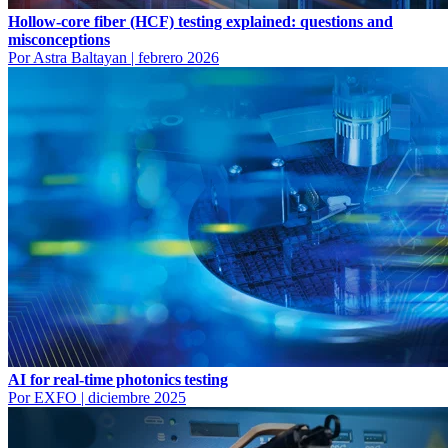
Hollow-core fiber (HCF) testing explained: questions and
misconceptions
Por Astra Baltayan
|
febrero 2026
AI for real-time photonics testing
Por EXFO
|
diciembre 2025