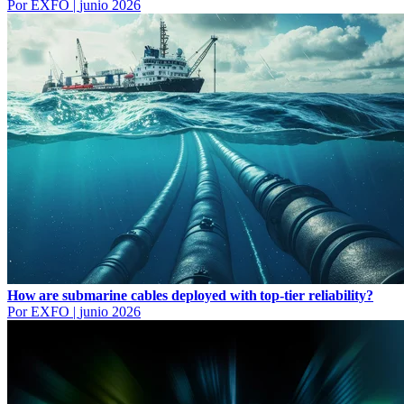
Por EXFO
|
junio 2026
How are submarine cables deployed with top-tier reliability?
Por EXFO
|
junio 2026