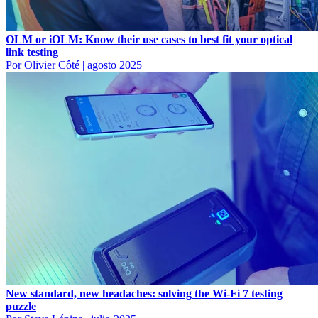
OLM or iOLM: Know their use cases to best fit your optical
link testing
Por Olivier Côté
|
agosto 2025
New standard, new headaches: solving the Wi-Fi 7 testing
puzzle