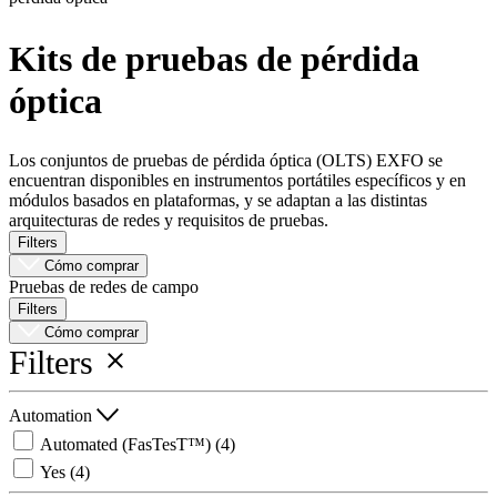
Productos
Kits de pruebas de pérdida
Soluciones
óptica
Asistencia
Servicios
Cómo
Los conjuntos de pruebas de pérdida óptica (OLTS) EXFO se
comprar
encuentran disponibles en instrumentos portátiles específicos y en
Recursos
módulos basados en plataformas, y se adaptan a las distintas
Contacto
arquitecturas de redes y requisitos de pruebas.
Registrarse
Iniciar
Filters
sesión
Cómo comprar
Pruebas de redes de campo
Filters
Empresa
Cómo comprar
Filters
Carreras
Socios
Automation
Proveedores
Automated (FasTesT™)
(4)
Yes
(4)