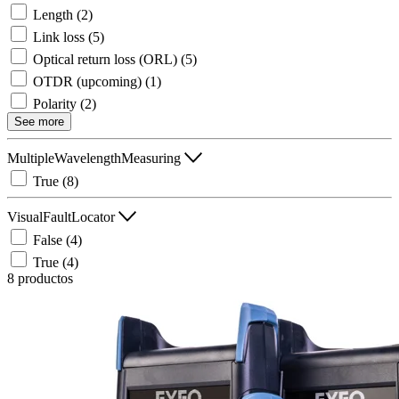
Length
(2)
Link loss
(5)
Optical return loss (ORL)
(5)
OTDR (upcoming)
(1)
Polarity
(2)
See more
MultipleWavelengthMeasuring
True
(8)
VisualFaultLocator
False
(4)
True
(4)
8 productos