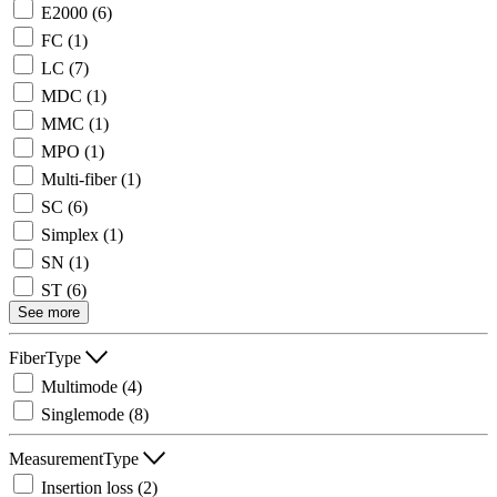
E2000
(6)
FC
(1)
LC
(7)
MDC
(1)
MMC
(1)
MPO
(1)
Multi-fiber
(1)
SC
(6)
Simplex
(1)
SN
(1)
ST
(6)
See more
FiberType
Multimode
(4)
Singlemode
(8)
MeasurementType
Insertion loss
(2)