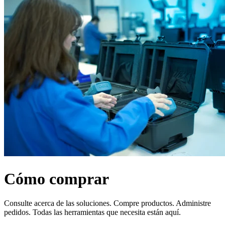
Productos
Soluciones
Asistencia
Servicios
Cómo
comprar
Recursos
Contacto
Registrarse
Iniciar
sesión
Empresa
Carreras
Cómo comprar
Socios
Proveedores
Consulte acerca de las soluciones. Compre productos. Administre
pedidos. Todas las herramientas que necesita están aquí.