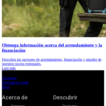
Obtenga información acerca del arrendamiento y la
financiación
Descubra las opciones de arrendamiento, financiación y alquiler de
nuestros socios regionales.
Leer más
Contacto
Seminarios web
Blog
Acerca de
Descubrir
Empresa
Productos