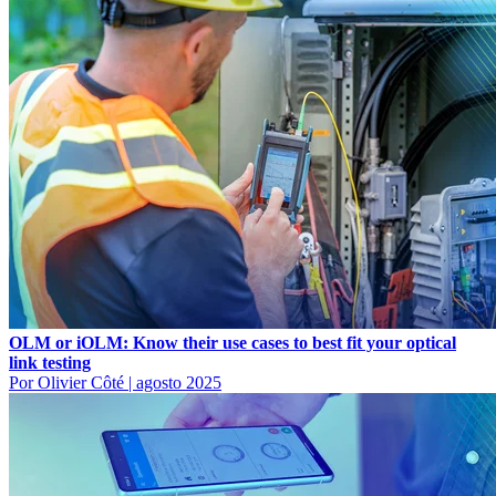
OLM or iOLM: Know their use cases to best fit your optical
link testing
Por Olivier Côté
|
agosto 2025