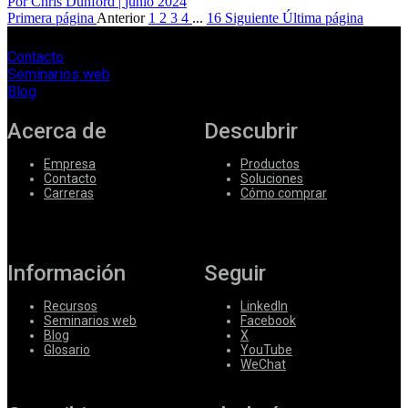
Por Chris Dunford
|
junio 2024
Primera página
Anterior
1
2
3
4
...
16
Siguiente
Última página
Contacto
Seminarios web
Blog
Acerca de
Descubrir
Empresa
Productos
Contacto
Soluciones
Carreras
Cómo comprar
Información
Seguir
Recursos
LinkedIn
Seminarios web
Facebook
Blog
X
Glosario
YouTube
WeChat