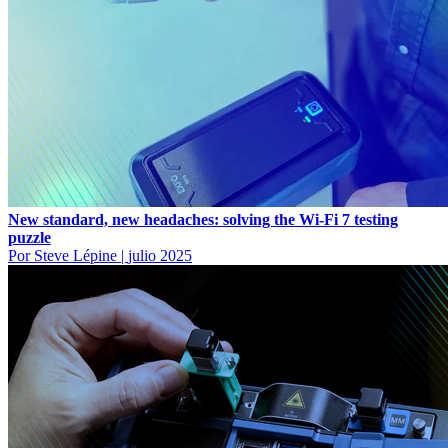
New standard, new headaches: solving the Wi-Fi 7 testing
puzzle
Por Steve Lépine
|
julio 2025