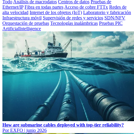
Todo
Análisis de macrodatos
Centros de datos
Pruebas de
Ethernet/IP
Fibra en todas partes
Acceso de cobre FTTx
Redes de
alta velocidad
Internet de los objetos (IoT)
Laboratorio y fabricación
Infraestructura móvil
Supervisión de redes y servicios
SDN/NFV
Orquestación de pruebas
Tecnologías inalámbricas
Pruebas PIC
ArtificialIntelligence
How are submarine cables deployed with top-tier reliability?
Por EXFO
|
junio 2026