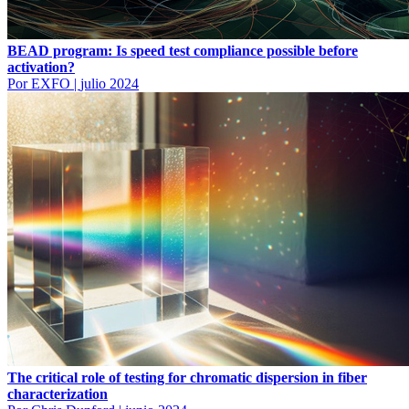
BEAD program: Is speed test compliance possible before
activation?
Por EXFO
|
julio 2024
The critical role of testing for chromatic dispersion in fiber
characterization