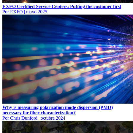
EXFO Certified Service Centers: Putting the customer first
Por EXFO
|
mayo 2025
Why is measuring polarization mode dispersion (PMD)
necessary for fiber characterization?
Por Chris Dunford
|
octubre 2024