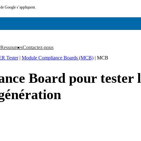
de Google s’appliquent.
r
Ressources
Contactez-nous
▼
▼
ER Tester
|
Module Compliance Boards (MCB)
|
MCB
ce Board pour tester l
 génération