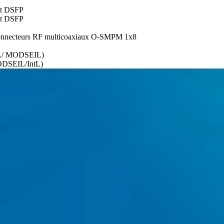
et DSFP
et DSFP
 connecteurs RF multicoaxiaux O-SMPM 1x8
L/ MODSEIL)
DSEIL/IntL)