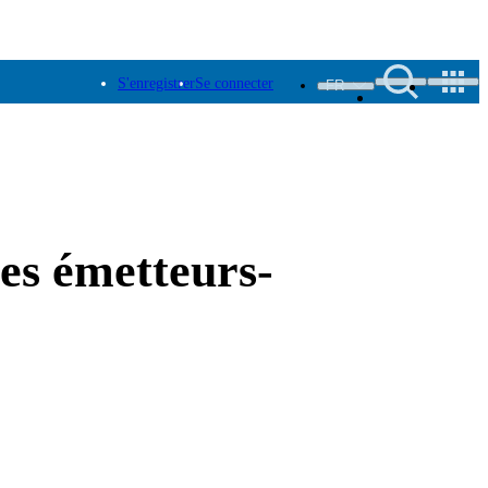
S'enregistrer
Se connecter
FR
es émetteurs-