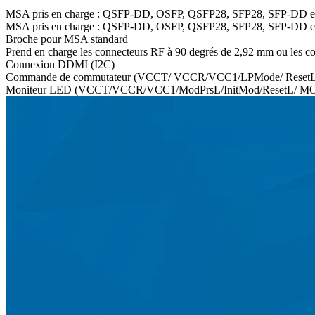
MSA pris en charge : QSFP-DD, OSFP, QSFP28, SFP28, SFP-DD 
MSA pris en charge : QSFP-DD, OSFP, QSFP28, SFP28, SFP-DD 
Broche pour MSA standard
Prend en charge les connecteurs RF à 90 degrés de 2,92 mm ou les
Connexion DDMI (I2C)
Commande de commutateur (VCCT/ VCCR/VCC1/LPMode/ Reset
Moniteur LED (VCCT/VCCR/VCC1/ModPrsL/InitMod/ResetL/ MO