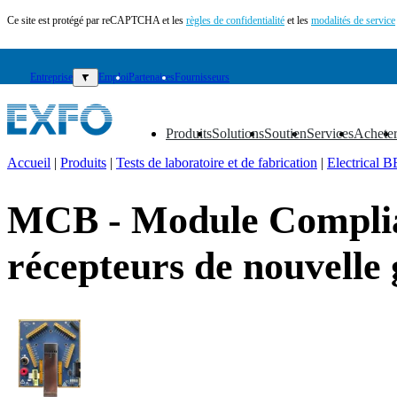
Ce site est protégé par reCAPTCHA et les
règles de confidentialité
et les
modalités de service
Entreprise
▼
Emploi
Partenaires
Fournisseurs
Produits
Solutions
Soutien
Services
Achete
▼
▼
▼
▼
▼
Accueil
|
Produits
|
Tests de laboratoire et de fabrication
|
Electrical B
FR
MCB - Module Complian
Produits
Solutions
récepteurs de nouvelle
Soutien
Services
Acheter
Ressources
Contactez-
nous
S'enregistrer
Se
connecter