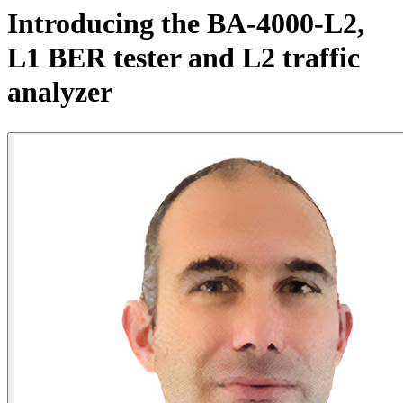
产
Introducing the BA-4000-L2,
品
L1 BER tester and L2 traffic
解
决
analyzer
方
案
支
持
服
务
如
何
购
买
资
源
联