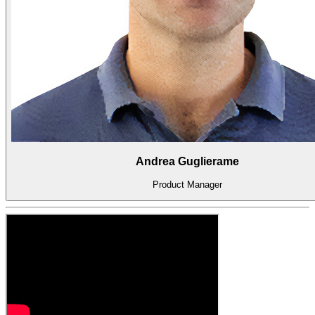
系
Register
Login
Corporate
Careers
Partners
Suppliers
Andrea Guglierame
Product Manager