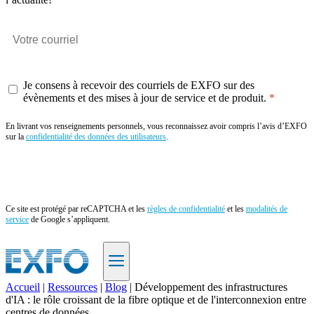
Je consens à recevoir des courriels de EXFO sur des
évènements et des mises à jour de service et de produit.
En livrant vos renseignements personnels, vous reconnaissez avoir compris l’avis d’EXFO
sur la
confidentialité des données des utilisateurs
.
Envoyer
Ce site est protégé par reCAPTCHA et les
règles de confidentialité
et les
modalités de
service
de Google s’appliquent.
Accueil
|
Ressources
|
Blog
|
Développement des infrastructures
d'IA : le rôle croissant de la fibre optique et de l'interconnexion entre
FR
centres de données