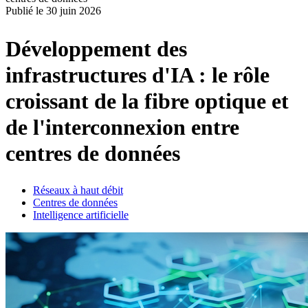
Publié le
30 juin 2026
Produits
Solutions
Développement des
Soutien
Services
infrastructures d'IA : le rôle
Acheter
Ressources
croissant de la fibre optique et
Contactez-
de l'interconnexion entre
nous
S'enregistrer
Se
centres de données
connecter
Entreprise
Réseaux à haut débit
Centres de données
Emploi
Intelligence artificielle
Partenaires
Fournisseurs