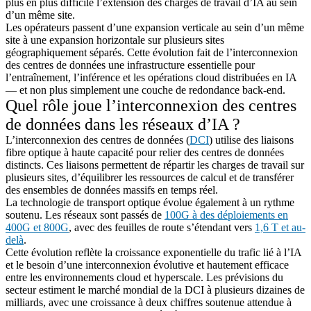
plus en plus difficile l’extension des charges de travail d’IA au sein
d’un même site.
Les opérateurs passent d’une expansion verticale au sein d’un même
site à une expansion horizontale sur plusieurs sites
géographiquement séparés. Cette évolution fait de l’interconnexion
des centres de données une infrastructure essentielle pour
l’entraînement, l’inférence et les opérations cloud distribuées en IA
— et non plus simplement une couche de redondance back-end.
Quel rôle joue l’interconnexion des centres
de données dans les réseaux d’IA ?
L’interconnexion des centres de données (
DCI
) utilise des liaisons
fibre optique à haute capacité pour relier des centres de données
distincts. Ces liaisons permettent de répartir les charges de travail sur
plusieurs sites, d’équilibrer les ressources de calcul et de transférer
des ensembles de données massifs en temps réel.
La technologie de transport optique évolue également à un rythme
soutenu. Les réseaux sont passés de
100G à des déploiements en
400G et 800G
, avec des feuilles de route s’étendant vers
1,6 T et au-
delà
.
Cette évolution reflète la croissance exponentielle du trafic lié à l’IA
et le besoin d’une interconnexion évolutive et hautement efficace
entre les environnements cloud et hyperscale. Les prévisions du
secteur estiment le marché mondial de la DCI à plusieurs dizaines de
milliards, avec une croissance à deux chiffres soutenue attendue à