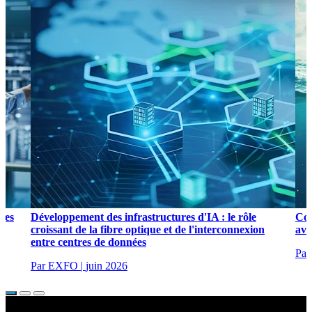
les
Développement des infrastructures d'IA : le rôle
Com
croissant de la fibre optique et de l'interconnexion
ave
entre centres de données
Pa
Par EXFO
|
juin 2026