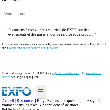
Je consens à recevoir des courriels de EXFO sur des
évènements et des mises à jour de service et de produit.
En livrant vos renseignements personnels, vous reconnaissez avoir compris l’avis d’EXFO
sur la
confidentialité des données des utilisateurs
.
Envoyer
Ce site est protégé par reCAPTCHA et les
règles de confidentialité
et les
modalités de
service
de Google s’appliquent.
Accueil
|
Ressources
|
Blog
|
Repenser ce que « rapide » signifie
vraiment dans les réseaux à forte densité de fibres
FR
Publié le
24 février 2026