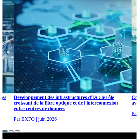
les
Développement des infrastructures d'IA : le rôle
Com
croissant de la fibre optique et de l'interconnexion
ave
entre centres de données
Pa
Par EXFO
|
juin 2026