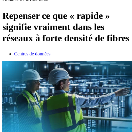
Produits
Solutions
Repenser ce que « rapide »
Soutien
signifie vraiment dans les
Services
Acheter
réseaux à forte densité de fibres
Ressources
Contactez-
nous
Centres de données
S'enregistrer
Se
connecter
Entreprise
Emploi
Partenaires
Fournisseurs