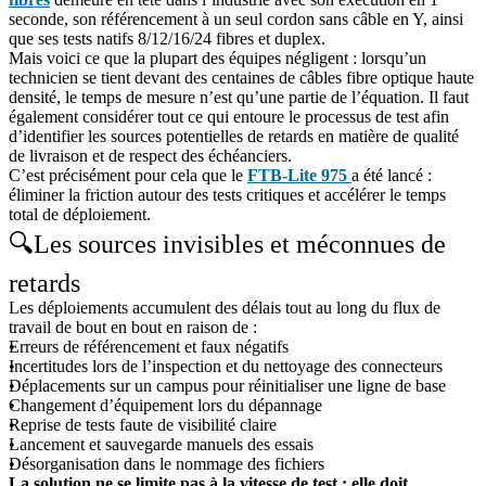
seconde, son référencement à un seul cordon sans câble en Y, ainsi
que ses tests natifs 8/12/16/24 fibres et duplex.
Mais voici ce que la plupart des équipes négligent : lorsqu’un
technicien se tient devant des centaines de câbles fibre optique haute
densité, le temps de mesure n’est qu’une partie de l’équation. Il faut
également considérer tout ce qui entoure le processus de test afin
d’identifier les sources potentielles de retards en matière de qualité
de livraison et de respect des échéanciers.
C’est précisément pour cela que le
FTB-Lite 975
a été lancé :
éliminer la friction autour des tests critiques et accélérer le temps
total de déploiement.
🔍
Les sources invisibles et méconnues de
retards
Les déploiements accumulent des délais tout au long du flux de
travail de bout en bout en raison de :
Erreurs de référencement et faux négatifs
Incertitudes lors de l’inspection et du nettoyage des connecteurs
Déplacements sur un campus pour réinitialiser une ligne de base
Changement d’équipement lors du dépannage
Reprise de tests faute de visibilité claire
Lancement et sauvegarde manuels des essais
Désorganisation dans le nommage des fichiers
La solution ne se limite pas à la vitesse de test : elle doit