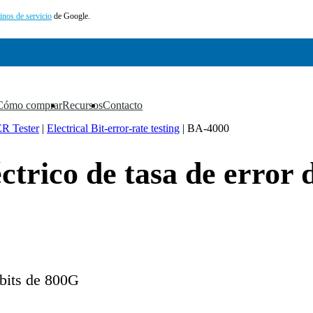
inos de servicio
de Google.
Cómo comprar
Recursos
Contacto
▼
▼
▼
ER Tester
|
Electrical Bit-error-rate testing
|
BA-4000
trico de tasa de error 
 bits de 800G