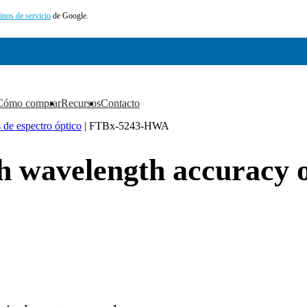
inos de servicio
de Google.
Cómo comprar
Recursos
Contacto
▼
▼
▼
 de espectro óptico
|
FTBx-5243-HWA
wavelength accuracy o