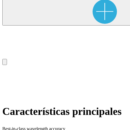
Características principales
Best-in-class wavelength accuracy