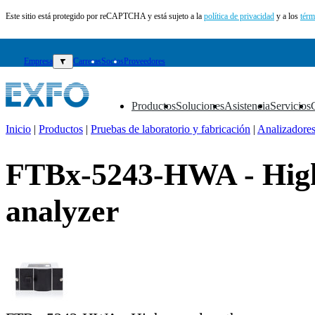
Este sitio está protegido por reCAPTCHA y está sujeto a la
política de privacidad
y a los
térm
Empresa
▼
Carreras
Socios
Proveedores
Productos
Soluciones
Asistencia
Servicios
▼
▼
▼
▼
Inicio
|
Productos
|
Pruebas de laboratorio y fabricación
|
Analizadores
ES
FTBx-5243-HWA - High 
Productos
Soluciones
analyzer
Asistencia
Servicios
Cómo
comprar
Recursos
Contacto
Registrarse
Iniciar
sesión