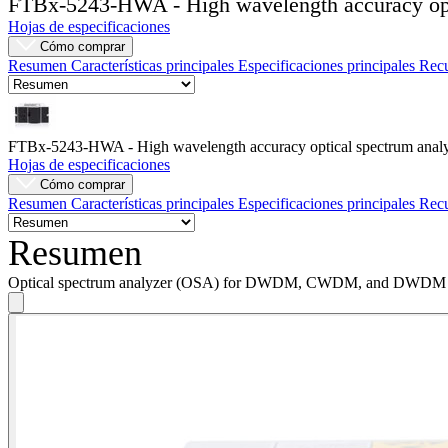
FTBx-5243-HWA - High wavelength accuracy opt
Hojas de especificaciones
Empresa
Cómo comprar
Resumen
Características principales
Especificaciones principales
Rec
Carreras
Socios
Proveedores
FTBx-5243-HWA - High wavelength accuracy optical spectrum anal
Hojas de especificaciones
Cómo comprar
Resumen
Características principales
Especificaciones principales
Rec
Resumen
Optical spectrum analyzer (OSA) for DWDM, CWDM, and DWDM