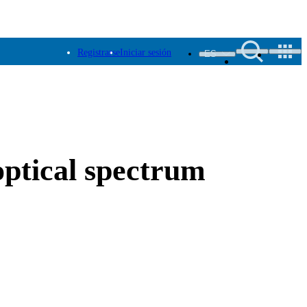
Registrarse
Iniciar sesión
ES
ptical spectrum