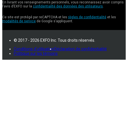
En livrant vos renseignements personnels, vous reconnaissez avoir compris
l’avis d’EXFO sur la
confidentialité des données des utilisateurs
.
Ce site est protégé par reCAPTCHA et les
règles de confidentialité
et les
modalités de service
de Google s’appliquent.
© 2017 - 2026 EXFO Inc. Tous droits réservés.
Conditions d'utilisation
Déclaration de confidentialité
Politique sur les témoins