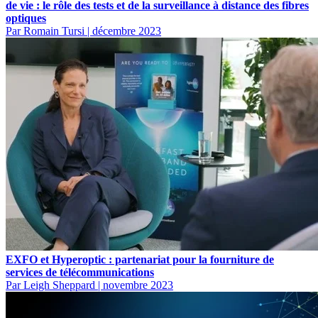
de vie : le rôle des tests et de la surveillance à distance des fibres
optiques
Par Romain Tursi
|
décembre 2023
EXFO et Hyperoptic : partenariat pour la fourniture de
services de télécommunications
Par Leigh Sheppard
|
novembre 2023