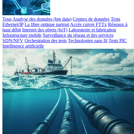
Tous
Analyse des données (big data)
Centres de données
Tests
Ethernet/IP
La fibre optique partout
Accès cuivre FTTx
Réseaux à
haut débit
Internet des objets (IoT)
Laboratoire et fabrication
Infrastructure mobile
Surveillance du réseau et des services
SDN/NFV
Orchestration des tests
Technologies sans fil
Tests PIC
Intelligence artificielle