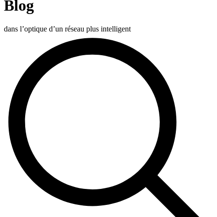
Blog
Produits
Solutions
dans l’optique d’un réseau plus intelligent
Soutien
Services
Acheter
Ressources
Contactez-
nous
S'enregistrer
Se
connecter
Entreprise
Emploi
Partenaires
Fournisseurs