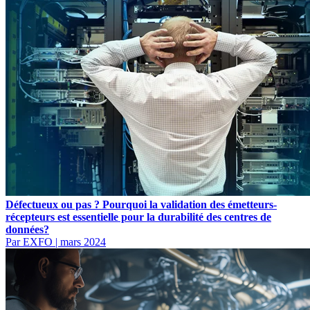
Défectueux ou pas ? Pourquoi la validation des émetteurs-
récepteurs est essentielle pour la durabilité des centres de
données?
Par EXFO
|
mars 2024