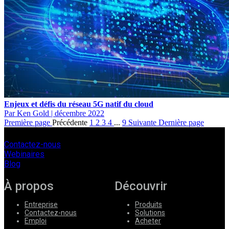
Enjeux et défis du réseau 5G natif du cloud
Par Ken Gold
|
décembre 2022
Première page
Précédente
1
2
3
4
...
9
Suivante
Dernière page
Contactez-nous
Webinaires
Blog
À propos
Découvrir
Entreprise
Produits
Contactez-nous
Solutions
Emploi
Acheter