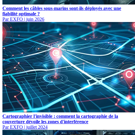
Comment les câbles sous-marins sont-ils déployés avec une
fiabilité optimale ?
Par EXFO
|
juin 2026
Cartographier l'invisible : comment la cartographie de la
couverture dévoile les zones d'interférence
Par EXFO
|
juillet 2024