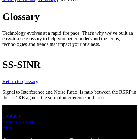
ES
Glossary
Productos
Soluciones
Asistencia
Technology evolves at a rapid-fire pace. That’s why we’ve built an
Servicios
easy-to-use glossary to help you better understand the terms,
technologies and trends that impact your business.
Cómo
comprar
Recursos
SS-SINR
Contacto
Register
Login
Return to glossary
Corporate
Signal to Interference and Noise Ratio. Is ratio between the RSRP in
the 127 RE against the sum of interference and noise.
Careers
Partners
Contacto
Suppliers
Seminarios web
Blog