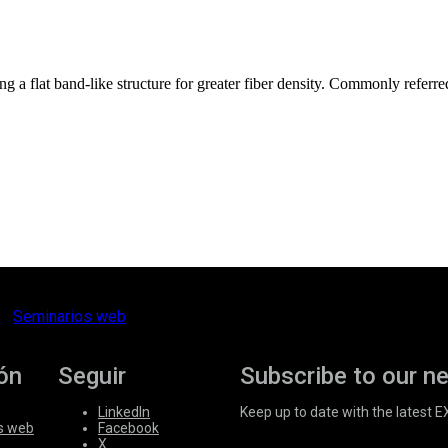
ing a flat band-like structure for greater fiber density. Commonly referred
Seminarios web
ón
Seguir
Subscribe to our n
LinkedIn
Keep up to date with the latest 
s web
Facebook
X