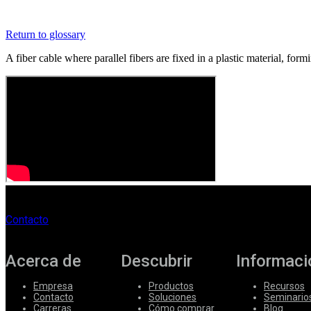
Corporate
Return to glossary
Careers
A fiber cable where parallel fibers are fixed in a plastic material, form
Partners
Suppliers
Contacto
Acerca de
Descubrir
Informaci
Empresa
Productos
Recursos
Contacto
Soluciones
Seminario
Carreras
Cómo comprar
Blog