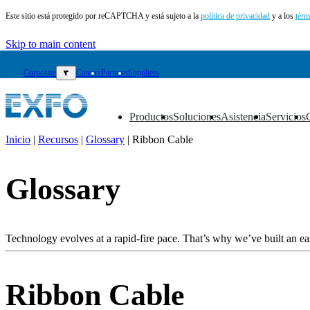
Este sitio está protegido por reCAPTCHA y está sujeto a la
política de privacidad
y a los
térm
Skip to main content
Corporate
▼
Careers
Partners
Suppliers
Productos
Soluciones
Asistencia
Servicios
▼
▼
▼
▼
Inicio
|
Recursos
|
Glossary
|
Ribbon Cable
ES
Glossary
Productos
Soluciones
Asistencia
Servicios
Technology evolves at a rapid-fire pace. That’s why we’ve built an eas
Cómo
comprar
Recursos
Ribbon Cable
Contacto
Register
Login