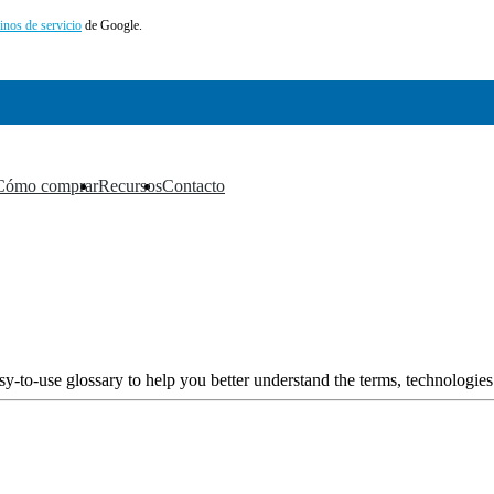
inos de servicio
de Google.
Cómo comprar
Recursos
Contacto
▼
▼
▼
y-to-use glossary to help you better understand the terms, technologies