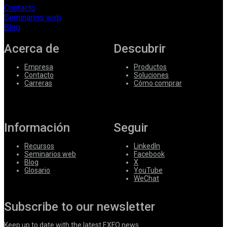
Contacto
Seminarios web
Blog
Acerca de
Descubrir
Empresa
Productos
Contacto
Soluciones
Carreras
Cómo comprar
Información
Seguir
Recursos
LinkedIn
Seminarios web
Facebook
Blog
X
Glosario
YouTube
WeChat
Subscribe to our newsletter
Keep up to date with the latest EXFO news.