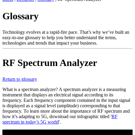
ES
Glossary
Productos
Soluciones
Asistencia
Technology evolves at a rapid-fire pace. That’s why we’ve built an
Servicios
easy-to-use glossary to help you better understand the terms,
technologies and trends that impact your business.
Cómo
comprar
Recursos
RF Spectrum Analyzer
Contacto
Register
Login
Return to glossary
Corporate
What is a spectrum analyzer? A spectrum analyzer is a measuring
instrument that displays an electrical signal according to its
Careers
frequency. Each frequency component contained in the input signal
is displayed as a signal level (amplitude) corresponding to that
Partners
frequency. To learn more about the importance of RF spectrum and
how it’s adapting to 5G, download our infographic titled '
RF
Suppliers
spectrum in today’s 5G world
'.