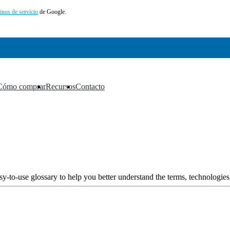
inos de servicio
de Google.
Cómo comprar
Recursos
Contacto
▼
▼
▼
y-to-use glossary to help you better understand the terms, technologies