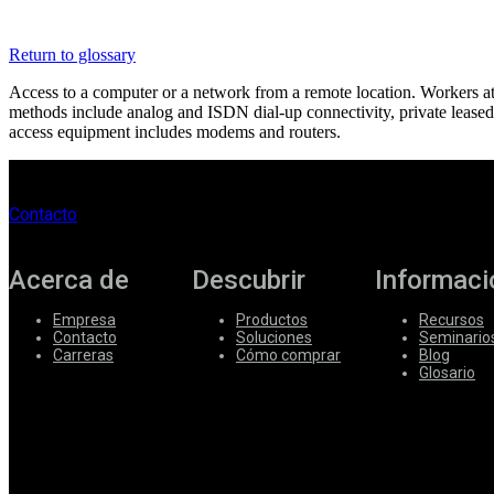
Corporate
Return to glossary
Careers
Access to a computer or a network from a remote location. Workers a
methods include analog and ISDN dial-up connectivity, private leased
Partners
access equipment includes modems and routers.
Suppliers
Contacto
Acerca de
Descubrir
Informaci
Empresa
Productos
Recursos
Contacto
Soluciones
Seminario
Carreras
Cómo comprar
Blog
Glosario