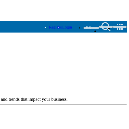
Register
Login
ES
 and trends that impact your business.