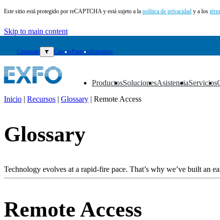
Este sitio está protegido por reCAPTCHA y está sujeto a la
política de privacidad
y a los
térm
Skip to main content
Corporate
▼
Careers
Partners
Suppliers
Productos
Soluciones
Asistencia
Servicios
▼
▼
▼
▼
Inicio
|
Recursos
|
Glossary
|
Remote Access
ES
Glossary
Productos
Soluciones
Asistencia
Servicios
Technology evolves at a rapid-fire pace. That’s why we’ve built an eas
Cómo
comprar
Recursos
Remote Access
Contacto
Register
Login