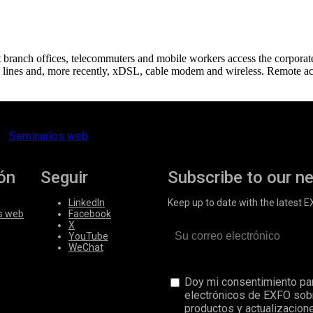
t branch offices, telecommuters and mobile workers access the corpor
 lines and, more recently, xDSL, cable modem and wireless. Remote acc
Seminarios web
ón
Seguir
Subscribe to our n
LinkedIn
Keep up to date with the latest 
s web
Facebook
X
YouTube
WeChat
Doy mi consentimiento par
electrónicos de EXFO sob
productos y actualizacione