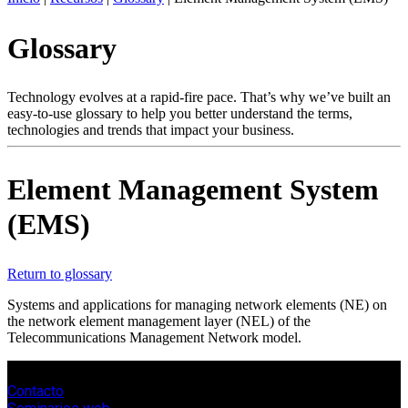
ES
Glossary
Productos
Soluciones
Asistencia
Technology evolves at a rapid-fire pace. That’s why we’ve built an
Servicios
easy-to-use glossary to help you better understand the terms,
technologies and trends that impact your business.
Cómo
comprar
Recursos
Element Management System
Contacto
(EMS)
Register
Login
Corporate
Return to glossary
Careers
Systems and applications for managing network elements (NE) on
the network element management layer (NEL) of the
Partners
Telecommunications Management Network model.
Suppliers
Contacto